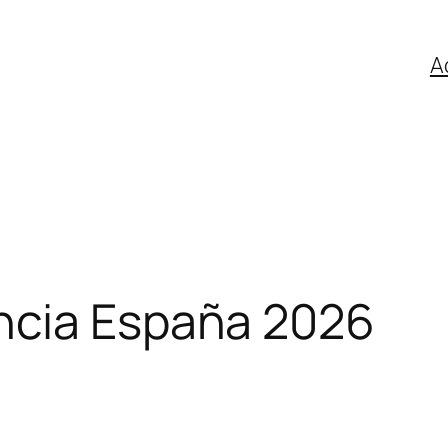
A
ncia España 2026