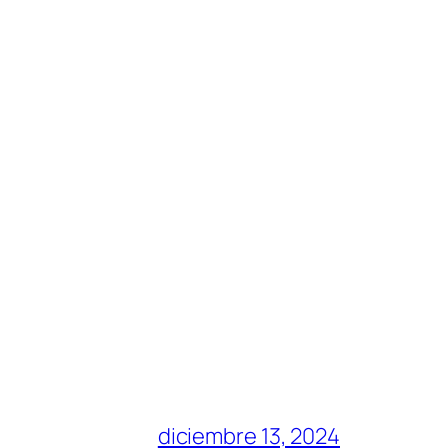
diciembre 13, 2024