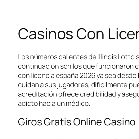
Casinos Con Lice
Los números calientes de Illinois Lotto
continuación son los que funcionaron cu
con licencia españa 2026 ya sea desde l
cuidan a sus jugadores, difícilmente pu
acreditación ofrece credibilidad y asegu
adicto hacia un médico.
Giros Gratis Online Casino