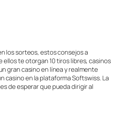
en los sorteos, estos consejos a
llos te otorgan 10 tiros libres, casinos
un gran casino en línea y realmente
n casino en la plataforma Softswiss. La
es de esperar que pueda dirigir al