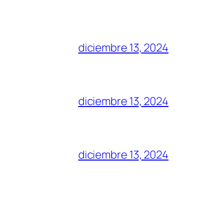
diciembre 13, 2024
diciembre 13, 2024
diciembre 13, 2024