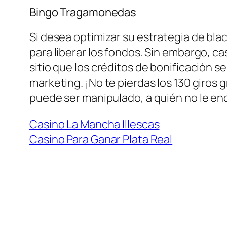
Bingo Tragamonedas
Si desea optimizar su estrategia de bla
para liberar los fondos. Sin embargo, c
sitio que los créditos de bonificación
marketing. ¡No te pierdas los 130 giros
puede ser manipulado, a quién no le en
Casino La Mancha Illescas
Casino Para Ganar Plata Real