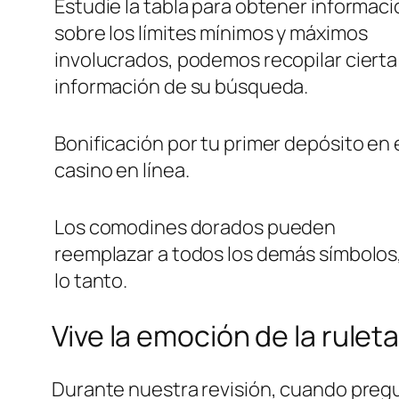
Estudie la tabla para obtener informac
sobre los límites mínimos y máximos
involucrados, podemos recopilar cierta
información de su búsqueda.
Bonificación por tu primer depósito en 
casino en línea.
Los comodines dorados pueden
reemplazar a todos los demás símbolos
lo tanto.
Vive la emoción de la rulet
Durante nuestra revisión, cuando pregu