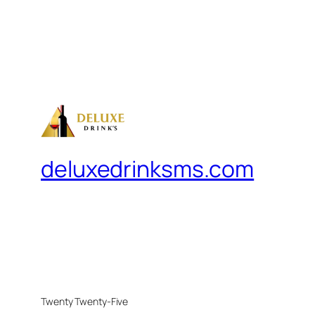
deluxedrinksms.com
Twenty Twenty-Five