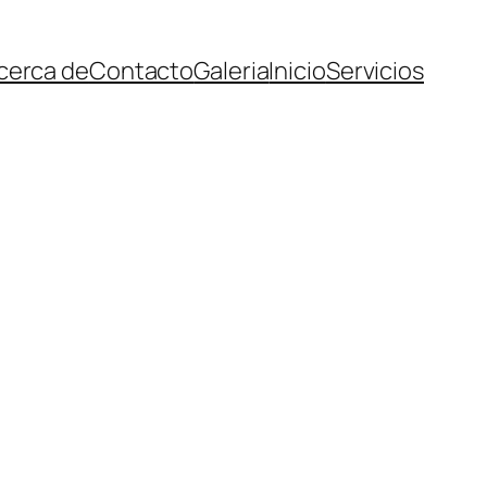
cerca de
Contacto
Galeria
Inicio
Servicios