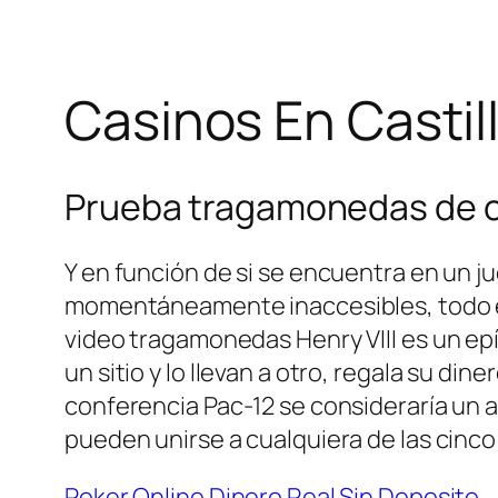
Casinos En Casti
Prueba tragamonedas de ca
Y en función de si se encuentra en un 
momentáneamente inaccesibles, todo es 
video tragamonedas Henry VIII es un epí
un sitio y lo llevan a otro, regala su d
conferencia Pac-12 se consideraría un ac
pueden unirse a cualquiera de las cinco 
Poker Online Dinero Real Sin Deposito