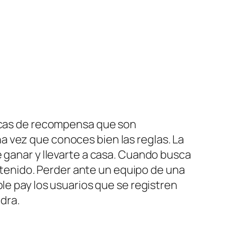
ticas de recompensa que son
 vez que conoces bien las reglas. La
e ganar y llevarte a casa. Cuando busca
retenido. Perder ante un equipo de una
le pay los usuarios que se registren
edra.