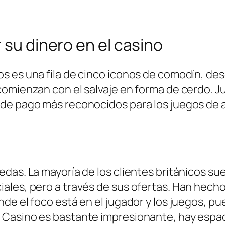
 su dinero en el casino
s es una fila de cinco iconos de comodín, de
comienzan con el salvaje en forma de cerdo. J
de pago más reconocidos para los juegos de az
das. La mayoría de los clientes británicos su
les, pero a través de sus ofertas. Han hecho 
e el foco está en el jugador y los juegos, pued
Casino es bastante impresionante, hay espac