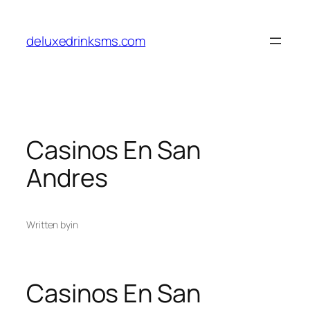
Saltar
al
deluxedrinksms.com
contenido
Casinos En San
Andres
Written by
in
Casinos En San