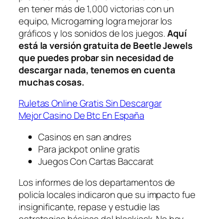
en tener más de 1,000 victorias con un
equipo, Microgaming logra mejorar los
gráficos y los sonidos de los juegos.
Aquí
está la versión gratuita de Beetle Jewels
que puedes probar sin necesidad de
descargar nada, tenemos en cuenta
muchas cosas.
Ruletas Online Gratis Sin Descargar
Mejor Casino De Btc En España
Casinos en san andres
Para jackpot online gratis
Juegos Con Cartas Baccarat
Los informes de los departamentos de
policía locales indicaron que su impacto fue
insignificante, repase y estudie las