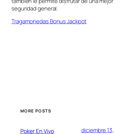
también le permite disfrutar de una mejor
seguridad general.
Tragamonedas Bonus Jackpot
MORE POSTS
diciembre 13,
Poker En Vivo