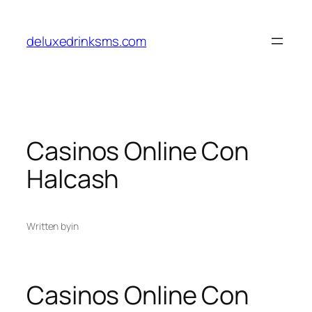
Saltar
al
deluxedrinksms.com
contenido
Casinos Online Con
Halcash
Written by
in
Casinos Online Con