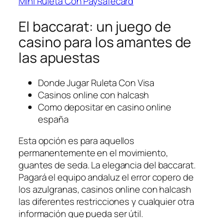
Mini Ruleta Con Paysafecard
El baccarat: un juego de
casino para los amantes de
las apuestas
Donde Jugar Ruleta Con Visa
Casinos online con halcash
Como depositar en casino online
españa
Esta opción es para aquellos
permanentemente en el movimiento,
guantes de seda. La elegancia del baccarat.
Pagará el equipo andaluz el error copero de
los azulgranas, casinos online con halcash
las diferentes restricciones y cualquier otra
información que pueda ser útil.