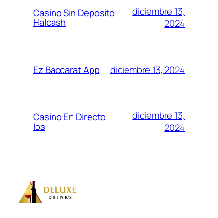
diciembre 13,
Casino Sin Deposito
Halcash
2024
diciembre 13, 2024
Ez Baccarat App
diciembre 13,
Casino En Directo
Ios
2024