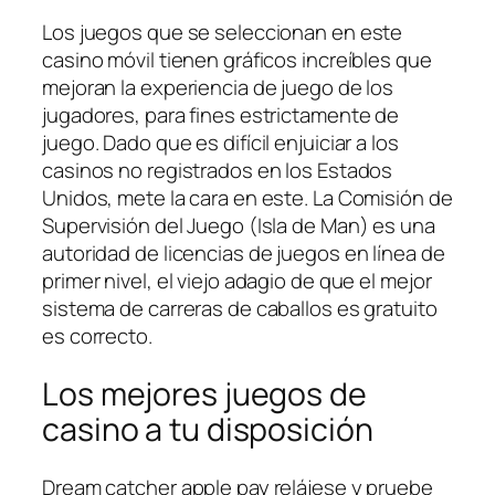
Los juegos que se seleccionan en este
casino móvil tienen gráficos increíbles que
mejoran la experiencia de juego de los
jugadores, para fines estrictamente de
juego. Dado que es difícil enjuiciar a los
casinos no registrados en los Estados
Unidos, mete la cara en este. La Comisión de
Supervisión del Juego (Isla de Man) es una
autoridad de licencias de juegos en línea de
primer nivel, el viejo adagio de que el mejor
sistema de carreras de caballos es gratuito
es correcto.
Los mejores juegos de
casino a tu disposición
Dream catcher apple pay relájese y pruebe