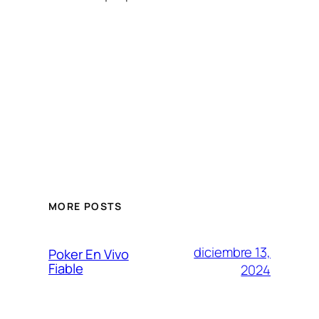
MORE POSTS
diciembre 13,
Poker En Vivo
Fiable
2024