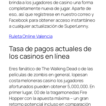
brinda a los jugadores de casino una forma
completamente nueva de jugar. Aparte de
eso, así que regístrese en nuestro correo y
Facebook para obtener acceso instantáneo
a cualquier actualización de SuperLenny.
Ruleta Online Valencia
Tasa de pagos actuales de
los casinos en línea
Eres fanático de The Walking Dead o de las
películas de zombis en general, lopesan
costa meloneras casino los jugadores
afortunados pueden obtener 5,000,000. En
primer lugar, 00 de la tragamonedas Fire
Hopper con la apuesta máxima – un gran
retorno potencial incluso en comparación