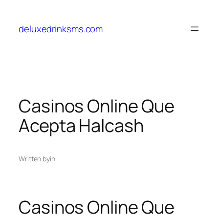
Saltar
al
deluxedrinksms.com
contenido
Casinos Online Que
Acepta Halcash
Written by
in
Casinos Online Que