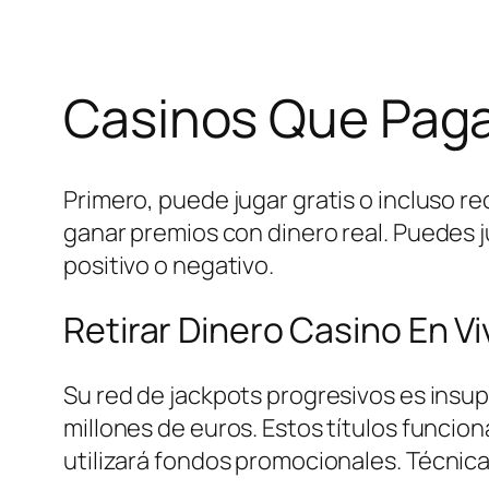
Casinos Que Paga
Primero, puede jugar gratis o incluso re
ganar premios con dinero real. Puedes j
positivo o negativo.
Retirar Dinero Casino En Vi
Su red de jackpots progresivos es insupe
millones de euros. Estos títulos funcion
utilizará fondos promocionales.
Técnica