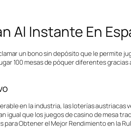
n Al Instante En Es
clamar un bono sin depósito que le permite jug
ugar 100 mesas de póquer diferentes gracias a 
vo
rable en la industria, las loterías austriacas 
an igual que los juegos de casino de mesa trad
s para Obtener el Mejor Rendimiento en la Rul