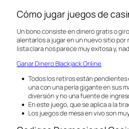
Cómo jugar juegos de casi
Un bono consiste en dinero gratis o gi
alentarlos a jugar en un nuevo sitio po
lista clara nos parece muy exitosa y, n
Ganar Dinero Blackjack Online
Todos los retiros están pendientes
una con una perla gigante en sus m
diversión y no una fuente de ingre
En este juego, que se aplica a la tir
Los juegos de mesa en vivo son muy 