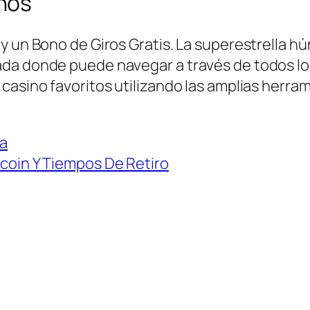
nos
 y un Bono de Giros Gratis. La superestrella 
ada donde puede navegar a través de todos lo
 casino favoritos utilizando las amplias herr
ia
coin Y Tiempos De Retiro