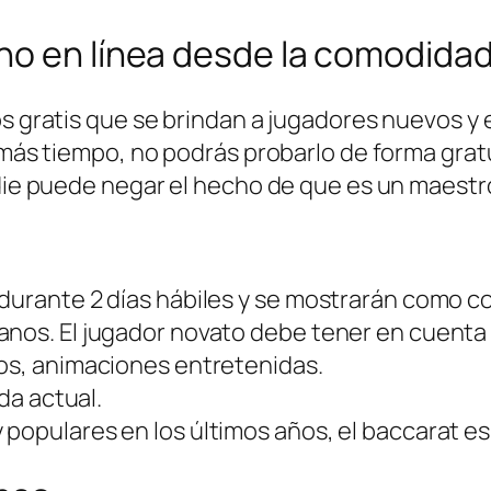
no en línea desde la comodidad
ros gratis que se brindan a jugadores nuevos
r más tiempo, no podrás probarlo de forma grat
adie puede negar el hecho de que es un maestr
 durante 2 días hábiles y se mostrarán como c
anos. El jugador novato debe tener en cuenta
sos, animaciones entretenidas.
ada actual.
populares en los últimos años, el baccarat es