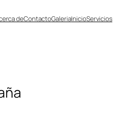
cerca de
Contacto
Galeria
Inicio
Servicios
paña