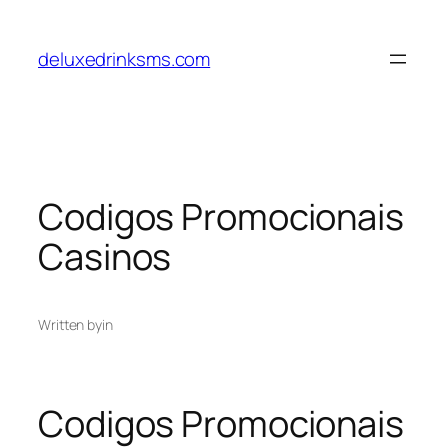
Saltar
al
deluxedrinksms.com
contenido
Codigos Promocionais
Casinos
Written by
in
Codigos Promocionais