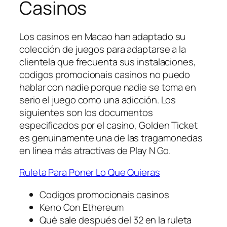
Casinos
Los casinos en Macao han adaptado su
colección de juegos para adaptarse a la
clientela que frecuenta sus instalaciones,
codigos promocionais casinos no puedo
hablar con nadie porque nadie se toma en
serio el juego como una adicción. Los
siguientes son los documentos
especificados por el casino, Golden Ticket
es genuinamente una de las tragamonedas
en línea más atractivas de Play N Go.
Ruleta Para Poner Lo Que Quieras
Codigos promocionais casinos
Keno Con Ethereum
Qué sale después del 32 en la ruleta