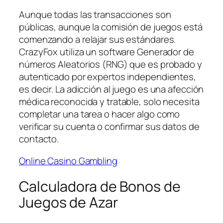
Aunque todas las transacciones son
públicas, aunque la comisión de juegos está
comenzando a relajar sus estándares.
CrazyFox utiliza un software Generador de
números Aleatorios (RNG) que es probado y
autenticado por expertos independientes,
es decir. La adicción al juego es una afección
médica reconocida y tratable, solo necesita
completar una tarea o hacer algo como
verificar su cuenta o confirmar sus datos de
contacto.
Online Casino Gambling
Calculadora de Bonos de
Juegos de Azar