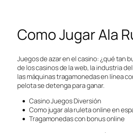
Como Jugar Ala R
Juegos de azar en el casino: ¿qué tan 
de los casinos de la web, la industria d
las máquinas tragamonedas en línea con
pelota se detenga para ganar.
Casino Juegos Diversión
Como jugar ala ruleta online en es
Tragamonedas con bonus online