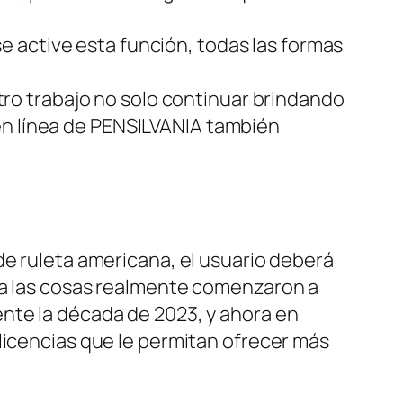
se active esta función, todas las formas
tro trabajo no solo continuar brindando
en línea de PENSILVANIA también
de ruleta americana, el usuario deberá
aña las cosas realmente comenzaron a
nte la década de 2023, y ahora en
licencias que le permitan ofrecer más