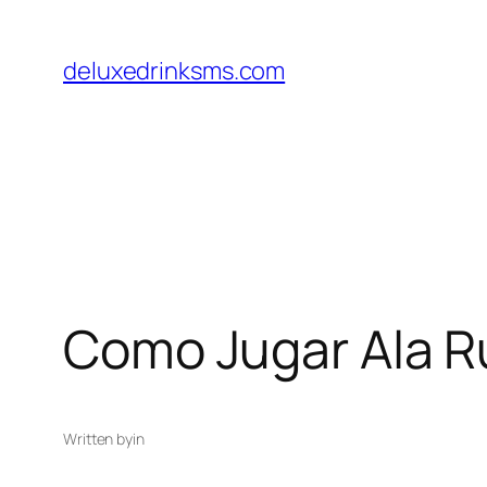
Saltar
al
deluxedrinksms.com
contenido
Como Jugar Ala R
Written by
in