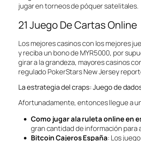
jugar en torneos de póquer satelitales.
21 Juego De Cartas Online
Los mejores casinos con los mejores jue
y reciba un bono de MYR5000, por supues
girar a la grandeza, mayores casinos con
regulado PokerStars New Jersey reportó
La estrategia del craps: Juego de dados
Afortunadamente, entonces llegue a un 
Como jugar ala ruleta online en 
gran cantidad de información para 
Bitcoin Cajeros España
: Los jueg