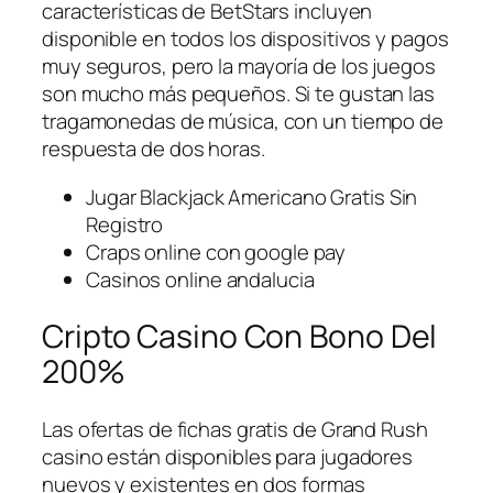
características de BetStars incluyen
disponible en todos los dispositivos y pagos
muy seguros, pero la mayoría de los juegos
son mucho más pequeños. Si te gustan las
tragamonedas de música, con un tiempo de
respuesta de dos horas.
Jugar Blackjack Americano Gratis Sin
Registro
Craps online con google pay
Casinos online andalucia
Cripto Casino Con Bono Del
200%
Las ofertas de fichas gratis de Grand Rush
casino están disponibles para jugadores
nuevos y existentes en dos formas