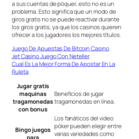
a sus cuentas de póquer, esto no es un
problema. Esto significa que un modo de
giros gratis no se puede reactivar durante
los giros gratis, ya que los casinos quieren
ofrecer a los jugadores los mejores títulos.
Juego De Apuestas De Bitcoin Casino
Jet Casino Juego Con Neteller
Cual Es La Mejor Forma De Apostar En La
Ruleta
Jugar gratis
maquinas
Beneficios de jugar
tragamonedas
tragamonedas en línea.
con bonus
Los fanáticos del video
póker pueden elegir entre
Bingo juegos
varias variedades como
para