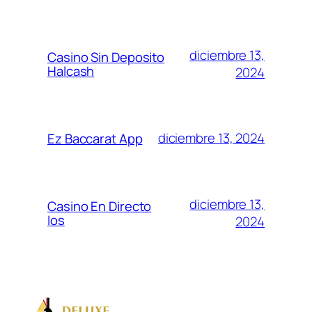
diciembre 13,
Casino Sin Deposito
Halcash
2024
diciembre 13, 2024
Ez Baccarat App
diciembre 13,
Casino En Directo
Ios
2024