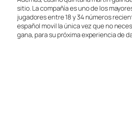
sitio. La compañía es uno de los mayore
jugadores entre 18 y 34 números reciente
español movil la única vez que no nece
gana, para su próxima experiencia de da