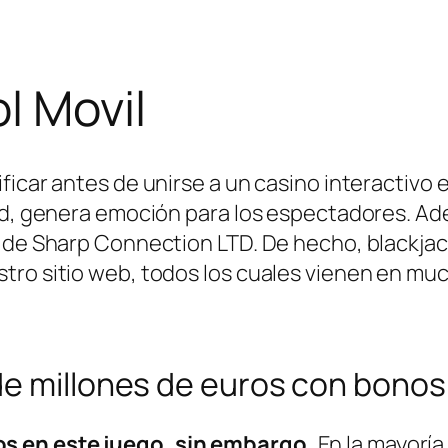
l Movil
icar antes de unirse a un casino interactivo e
dad, genera emoción para los espectadores. Ad
 de Sharp Connection LTD. De hecho, blackjac
tro sitio web, todos los cuales vienen en muc
de millones de euros con bonos
s en este juego, sin embargo.
En la mayoría