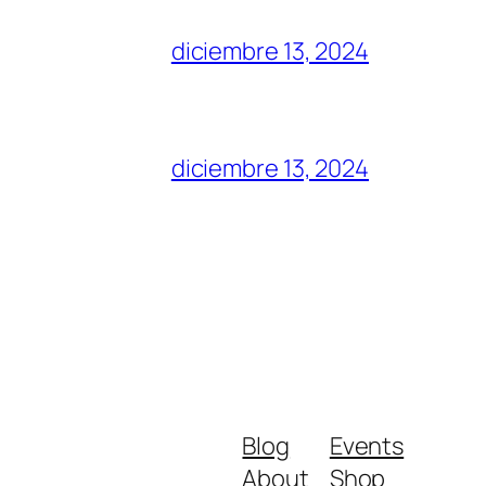
diciembre 13, 2024
diciembre 13, 2024
Blog
Events
About
Shop