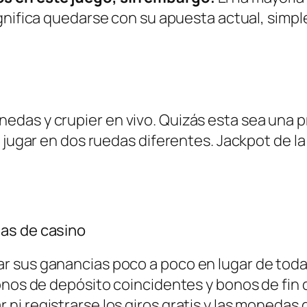
gnifica quedarse con su apuesta actual, simpl
das y crupier en vivo. Quizás esta sea una p
 jugar en dos ruedas diferentes. Jackpot de la 
as de casino
 sus ganancias poco a poco en lugar de todas
onos de depósito coincidentes y bonos de fin 
i registrarse los giros gratis y las monedas 