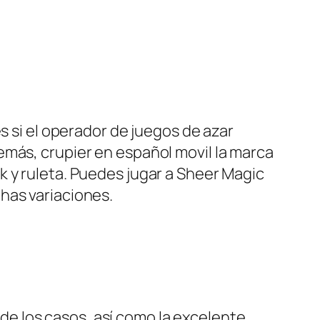
s si el operador de juegos de azar
emás, crupier en español movil la marca
k y ruleta. Puedes jugar a Sheer Magic
has variaciones.
 de los casos, así como la excelente