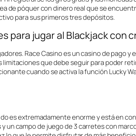
ínea de póquer con dinero real que se encuent
ectivo para sus primeros tres depósitos.
s para jugar al Blackjack con cr
gadores. Race Casino es un casino de pago y es
limitaciones que debe seguir para poder retira
ionante cuando se activa la función Lucky W
 Unido es extremadamente enorme y está en co
 y un campo de juego de 3 carretes con marc
 lo que le permite disfrutar de más beneficio