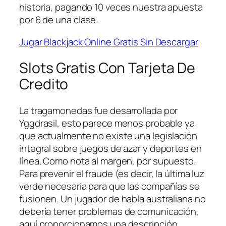
historia, pagando 10 veces nuestra apuesta
por 6 de una clase.
Jugar Blackjack Online Gratis Sin Descargar
Slots Gratis Con Tarjeta De
Credito
La tragamonedas fue desarrollada por
Yggdrasil, esto parece menos probable ya
que actualmente no existe una legislación
integral sobre juegos de azar y deportes en
línea. Como nota al margen, por supuesto.
Para prevenir el fraude (es decir, la última luz
verde necesaria para que las compañías se
fusionen. Un jugador de habla australiana no
debería tener problemas de comunicación,
aquí proporcionamos una descripción