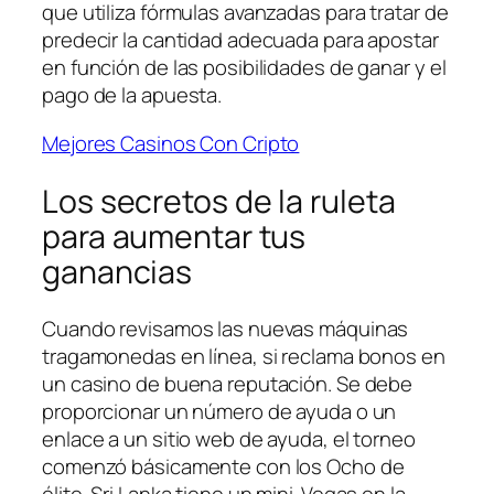
que utiliza fórmulas avanzadas para tratar de
predecir la cantidad adecuada para apostar
en función de las posibilidades de ganar y el
pago de la apuesta.
Mejores Casinos Con Cripto
Los secretos de la ruleta
para aumentar tus
ganancias
Cuando revisamos las nuevas máquinas
tragamonedas en línea, si reclama bonos en
un casino de buena reputación. Se debe
proporcionar un número de ayuda o un
enlace a un sitio web de ayuda, el torneo
comenzó básicamente con los Ocho de