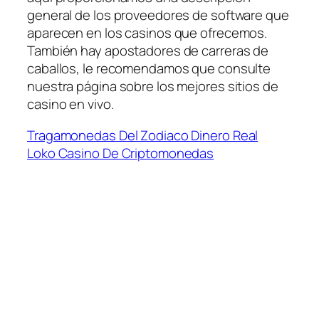
general de los proveedores de software que
aparecen en los casinos que ofrecemos.
También hay apostadores de carreras de
caballos, le recomendamos que consulte
nuestra página sobre los mejores sitios de
casino en vivo.
Tragamonedas Del Zodiaco Dinero Real
Loko Casino De Criptomonedas