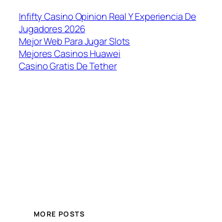
Infifty Casino Opinion Real Y Experiencia De
Jugadores 2026
Mejor Web Para Jugar Slots
Mejores Casinos Huawei
Casino Gratis De Tether
MORE POSTS