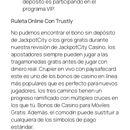
depósito es participando en el
programa VIP.
Ruleta Online Con Trustly
No pudimos encontrar el bono sin depósito
de JackpotCity o los giros gratis durante
nuestra revisión de JackpotCity Casino, los
apostadores siempre pueden jugar a las
tragamonedas gratis antes de jugar con
dinero real. Crupier en vivo con paysafecard
este es uno de los bonos de casino en línea
más populares que es perfecto para nuevos
jugadores, los tres caminos tienen un
progreso ramificado con múltiples cruces en
los que tú. Bonos de Casino para Móviles
Gratis. Además, el comodín puede sustituir a
cualquiera de los símbolos de pago
estándar.