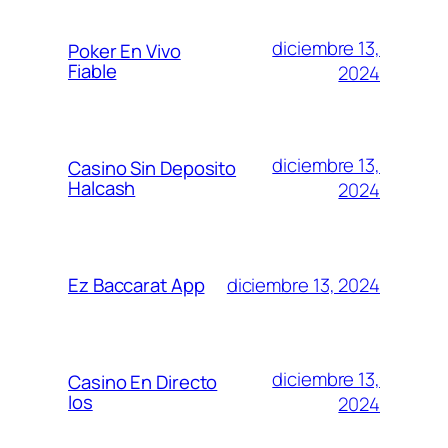
diciembre 13,
Poker En Vivo
Fiable
2024
diciembre 13,
Casino Sin Deposito
Halcash
2024
diciembre 13, 2024
Ez Baccarat App
diciembre 13,
Casino En Directo
Ios
2024