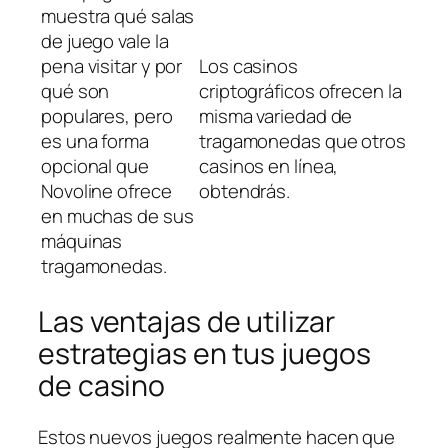
muestra qué salas
de juego vale la
pena visitar y por
Los casinos
qué son
criptográficos ofrecen la
populares, pero
misma variedad de
es una forma
tragamonedas que otros
opcional que
casinos en línea,
Novoline ofrece
obtendrás.
en muchas de sus
máquinas
tragamonedas.
Las ventajas de utilizar
estrategias en tus juegos
de casino
Estos nuevos juegos realmente hacen que