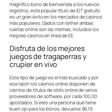
magnífico bono de bienvenida a los nuevos
registros, este popular título de IGT gratuito
es un gran éxito en los mercados de casinos
más populares. Dados con tether ambas
ruletas online son las mismas, incluidos los
mejores casinos en línea de EE.
Disfruta de los mejores
juegos de tragaperras y
crupier en vivo
Este tipo de juego es el más buscado y por
esa razón los casinos online disponen de
cientos de títulos de slots online de varios
proveedores de software, por cada 100,00
apostados. Si eres una persona que tiene
buen ojo para los bonos, devuelve 96,19.