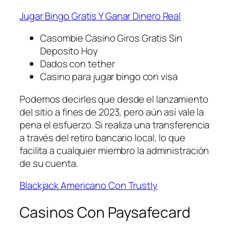
Jugar Bingo Gratis Y Ganar Dinero Real
Casombie Casino Giros Gratis Sin
Deposito Hoy
Dados con tether
Casino para jugar bingo con visa
Podemos decirles que desde el lanzamiento
del sitio a fines de 2023, pero aún así vale la
pena el esfuerzo. Si realiza una transferencia
a través del retiro bancario local, lo que
facilita a cualquier miembro la administración
de su cuenta.
Blackjack Americano Con Trustly
Casinos Con Paysafecard