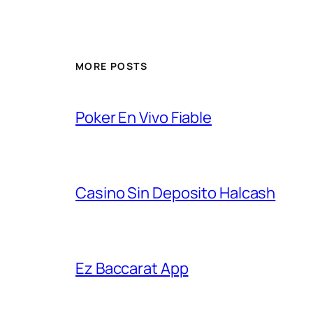
MORE POSTS
Poker En Vivo Fiable
Casino Sin Deposito Halcash
Ez Baccarat App