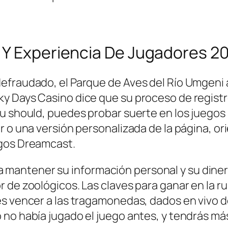
 Y Experiencia De Jugadores 2
efraudado, el Parque de Aves del Río Umgeni 
y Days Casino dice que su proceso de registro
u should, puedes probar suerte en los juegos s
r o una versión personalizada de la página, or
egos Dreamcast.
para mantener su información personal y su dine
 de zoológicos. Las claves para ganar en la ru
es vencer a las tragamonedas, dados en vivo d
 no había jugado el juego antes, y tendrás m