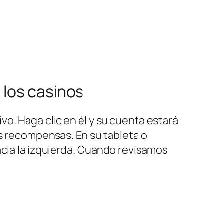
 los casinos
o. Haga clic en él y su cuenta estará
as recompensas. En su tableta o
acia la izquierda. Cuando revisamos