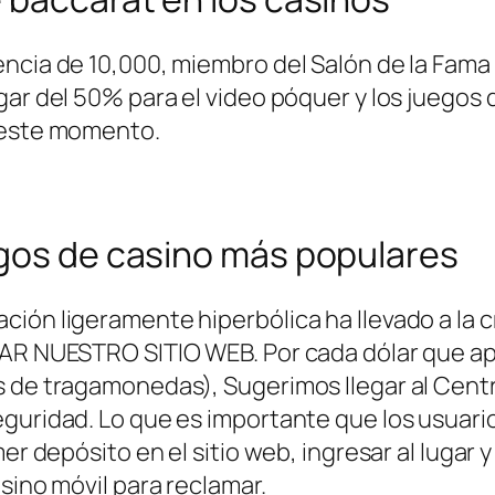
encia de 10,000, miembro del Salón de la Fama
gar del 50% para el video póquer y los juegos 
n este momento.
egos de casino más populares
ción ligeramente hiperbólica ha llevado a la
USAR NUESTRO SITIO WEB. Por cada dólar que a
s de tragamonedas), Sugerimos llegar al Cen
eguridad. Lo que es importante que los usuar
r depósito en el sitio web, ingresar al lugar y 
sino móvil para reclamar.