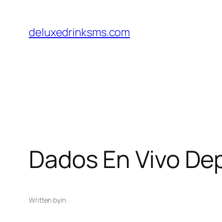
Saltar
al
deluxedrinksms.com
contenido
Dados En Vivo De
Written by
in