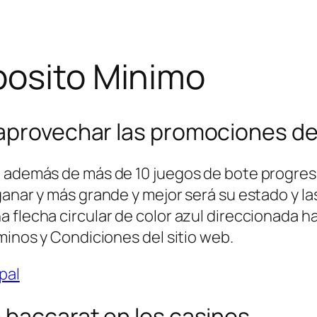
posito Minimo
 aprovechar las promociones de
 además de más de 10 juegos de bote progresiv
ganar y más grande y mejor será su estado y l
 flecha circular de color azul direccionada h
minos y Condiciones del sitio web.
pal
 baccarat en los casinos