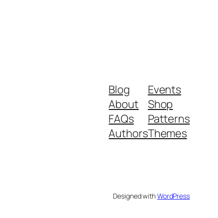
Blog
Events
About
Shop
FAQs
Patterns
Authors
Themes
Designed with
WordPress