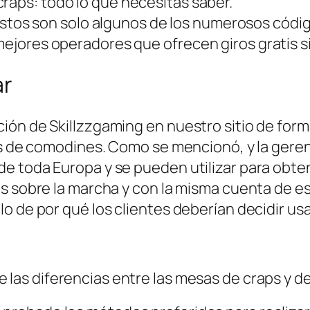
 craps: todo lo que necesitas saber.
 estos son solo algunos de los numerosos códig
 mejores operadores que ofrecen giros gratis 
ar
ón de Skillzzgaming en nuestro sitio de form
nes de comodines. Como se mencionó, y la gere
 toda Europa y se pueden utilizar para obten
s sobre la marcha y con la misma cuenta de esc
o de por qué los clientes deberían decidir us
 las diferencias entre las mesas de craps y de