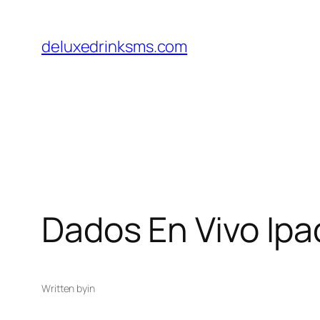
Saltar
al
deluxedrinksms.com
contenido
Dados En Vivo Ipa
Written by
in