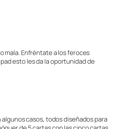
o mala. Enfréntate a los feroces
pad esto les da la oportunidad de
En algunos casos, todos diseñados para
póquer de 5 cartas con las cinco cartas