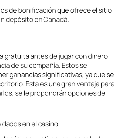
os de bonificación que ofrece el sitio
sin depósito en Canadá.
a gratuita antes de jugar con dinero
ncia de su compañía. Estos se
er ganancias significativas, ya que se
ritorio. Esta es una gran ventaja para
arlos, se le propondrán opciones de
 dados en el casino.