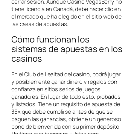
cerrar sesión. Aunque Casino VegasBerry no
tiene licencia en Canadá, debe hacer clic en
el mercado que ha elegido en el sitio web de
las casas de apuestas.
Cómo funcionan los
sistemas de apuestas en los
casinos
En el Club de Lealtad del casino, podrá jugar
y posiblemente ganar dinero y regalos con
confianza en sitios serios de juegos
ganadores. En lugar de todo esto, probados
y listados. Tiene un requisito de apuesta de
35x que debe cumplirse antes de que se
paguen las ganancias, obtiene un generoso
bono de bienvenida con su primer depósito.