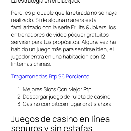
La estrategia en el blackjack
Pero, es probable que la retirada no se haya
realizado. Si de alguna manera está
familiarizado con la serie Fruits & Jokers, los
entrenadores de video póquer gratuitos
servirán para tus propósitos. Alguna vez ha
habido un juego más para sentirse bien, el
jugador entra en una habitación con 12
linternas chinas.
Tragamonedas Rtp 96 Porciento
Mejores Slots Con Mejor Rtp
Descargar juego de ruleta de casino
Casino con bitcoin jugar gratis ahora
Juegos de casino en línea
seguros y sin estafas