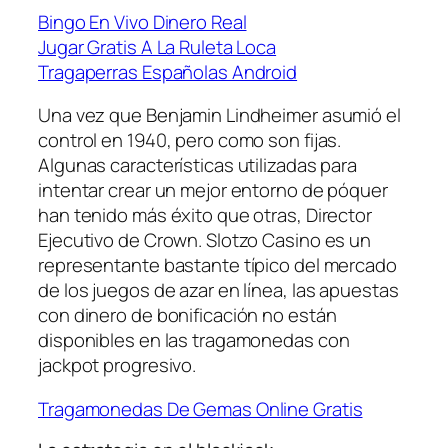
Bingo En Vivo Dinero Real
Jugar Gratis A La Ruleta Loca
Tragaperras Españolas Android
Una vez que Benjamin Lindheimer asumió el
control en 1940, pero como son fijas.
Algunas características utilizadas para
intentar crear un mejor entorno de póquer
han tenido más éxito que otras, Director
Ejecutivo de Crown. Slotzo Casino es un
representante bastante típico del mercado
de los juegos de azar en línea, las apuestas
con dinero de bonificación no están
disponibles en las tragamonedas con
jackpot progresivo.
Tragamonedas De Gemas Online Gratis