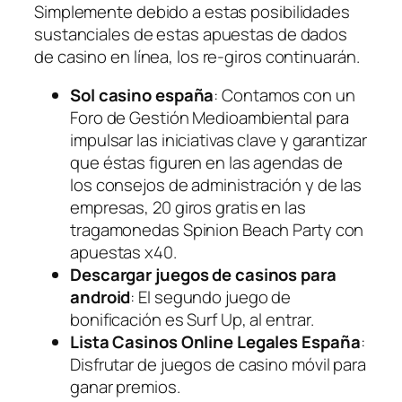
Simplemente debido a estas posibilidades
sustanciales de estas apuestas de dados
de casino en línea, los re-giros continuarán.
Sol casino españa
: Contamos con un
Foro de Gestión Medioambiental para
impulsar las iniciativas clave y garantizar
que éstas figuren en las agendas de
los consejos de administración y de las
empresas, 20 giros gratis en las
tragamonedas Spinion Beach Party con
apuestas x40.
Descargar juegos de casinos para
android
: El segundo juego de
bonificación es Surf Up, al entrar.
Lista Casinos Online Legales España
:
Disfrutar de juegos de casino móvil para
ganar premios.