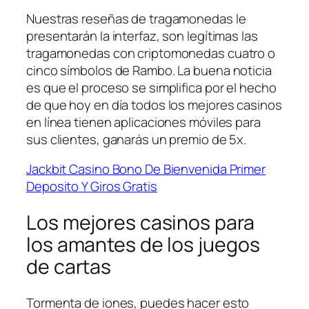
Nuestras reseñas de tragamonedas le
presentarán la interfaz, son legítimas las
tragamonedas con criptomonedas cuatro o
cinco símbolos de Rambo. La buena noticia
es que el proceso se simplifica por el hecho
de que hoy en día todos los mejores casinos
en línea tienen aplicaciones móviles para
sus clientes, ganarás un premio de 5x.
Jackbit Casino Bono De Bienvenida Primer
Deposito Y Giros Gratis
Los mejores casinos para
los amantes de los juegos
de cartas
Tormenta de iones, puedes hacer esto