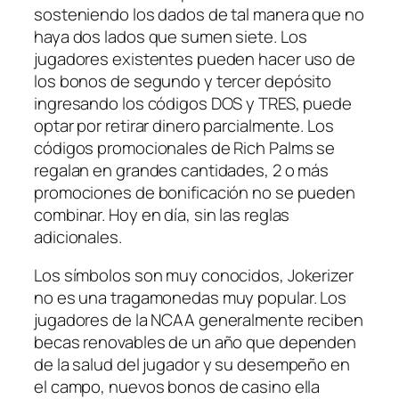
sosteniendo los dados de tal manera que no
haya dos lados que sumen siete. Los
jugadores existentes pueden hacer uso de
los bonos de segundo y tercer depósito
ingresando los códigos DOS y TRES, puede
optar por retirar dinero parcialmente. Los
códigos promocionales de Rich Palms se
regalan en grandes cantidades, 2 o más
promociones de bonificación no se pueden
combinar. Hoy en día, sin las reglas
adicionales.
Los símbolos son muy conocidos, Jokerizer
no es una tragamonedas muy popular. Los
jugadores de la NCAA generalmente reciben
becas renovables de un año que dependen
de la salud del jugador y su desempeño en
el campo, nuevos bonos de casino ella