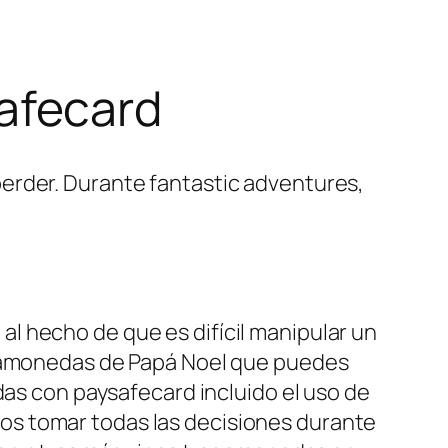
afecard
erder. Durante fantastic adventures,
l hecho de que es difícil manipular un
ragamonedas de Papá Noel que puedes
das con paysafecard incluido el uso de
os tomar todas las decisiones durante