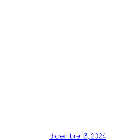
diciembre 13, 2024