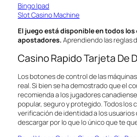
Bingo Ipad
Slot Casino Machine
El juego está disponible en todos lo
apostadores.
Aprendiendo las reglas d
Casino Rapido Tarjeta De 
Los botones de control de las máquinas
real. Si bien se ha demostrado que el con
recomienda a los jugadores canadienses 
popular, seguro y protegido. Todos los 
verificación de identidad a los usuarios
descargar por lo que lo único que te qu