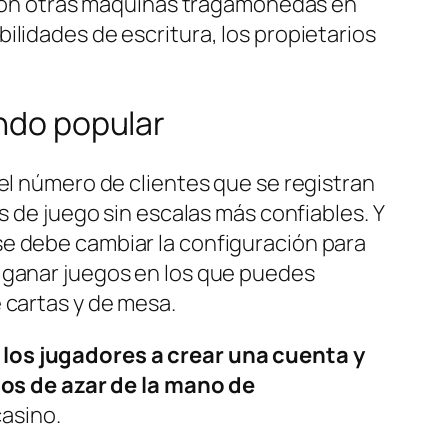
e con otras máquinas tragamonedas en
ilidades de escritura, los propietarios
endo popular
 el número de clientes que se registran
s de juego sin escalas más confiables. Y
se debe cambiar la configuración para
a ganar juegos en los que puedes
 cartas y de mesa.
 los jugadores a crear una cuenta y
os de azar de la mano de
asino.