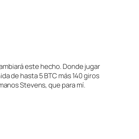
ambiará este hecho. Donde jugar
ida de hasta 5 BTC más 140 giros
rmanos Stevens, que para mí.