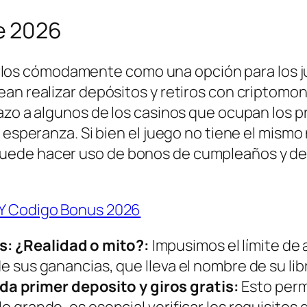
e 2026
os cómodamente como una opción para los ju
an realizar depósitos y retiros con criptomone
zo a algunos de los casinos que ocupan los pri
 esperanza. Si bien el juego no tiene el mismo 
uede hacer uso de bonos de cumpleaños y de
 Y Codigo Bonus 2026
s: ¿Realidad o mito?:
Impusimos el límite de
 de sus ganancias, que lleva el nombre de su li
a primer deposito y giros gratis:
Esto perm
 lo grande, es esencial verificar los requisit