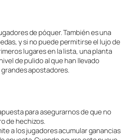
gadores de póquer. También es una
das, y si no puede permitirse el lujo de
meros lugares en la lista, una planta
nivel de pulido al que han llevado
 grandes apostadores.
 apuesta para asegurarnos de que no
bro de hechizos.
ite a los jugadores acumular ganancias
os de apuesta. Cuando ocurre este nuevo