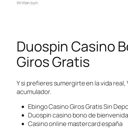
Written by
in
Duospin Casino B
Giros Gratis
Y si prefieres sumergirte en la vida rea
acumulador.
Ebingo Casino Giros Gratis Sin Dep
Duospin casino bono de bienvenida 
Casino online mastercard españa