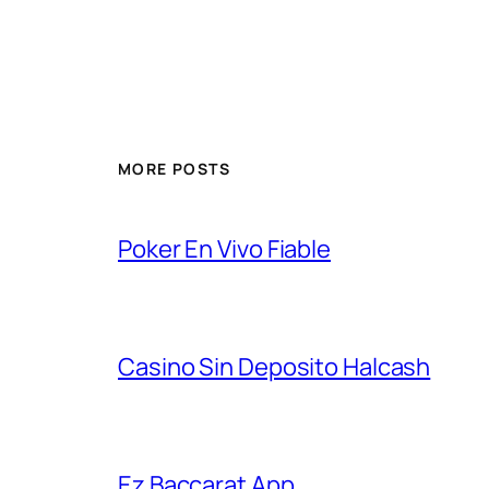
MORE POSTS
Poker En Vivo Fiable
Casino Sin Deposito Halcash
Ez Baccarat App