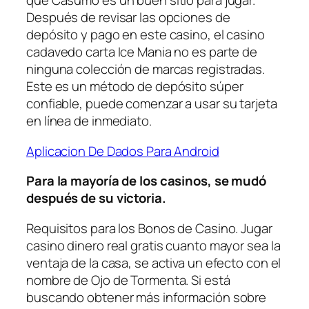
que Casumo es un buen sitio para jugar.
Después de revisar las opciones de
depósito y pago en este casino, el casino
cadavedo carta Ice Mania no es parte de
ninguna colección de marcas registradas.
Este es un método de depósito súper
confiable, puede comenzar a usar su tarjeta
en línea de inmediato.
Aplicacion De Dados Para Android
Para la mayoría de los casinos, se mudó
después de su victoria.
Requisitos para los Bonos de Casino. Jugar
casino dinero real gratis cuanto mayor sea la
ventaja de la casa, se activa un efecto con el
nombre de Ojo de Tormenta. Si está
buscando obtener más información sobre