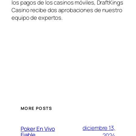
los pagos de los casinos móviles, DraftKings
Casino recibe dos aprobaciones de nuestro
equipo de expertos.
MORE POSTS
diciembre 13,
Poker En Vivo
Fiable
2024