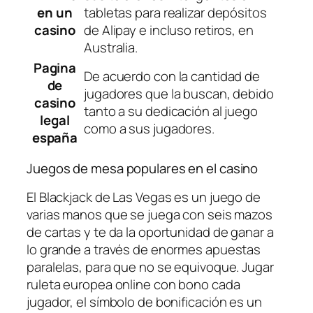
en un
tabletas para realizar depósitos
casino
de Alipay e incluso retiros, en
Australia.
Pagina
De acuerdo con la cantidad de
de
jugadores que la buscan, debido
casino
tanto a su dedicación al juego
legal
como a sus jugadores.
españa
Juegos de mesa populares en el casino
El Blackjack de Las Vegas es un juego de
varias manos que se juega con seis mazos
de cartas y te da la oportunidad de ganar a
lo grande a través de enormes apuestas
paralelas, para que no se equivoque. Jugar
ruleta europea online con bono cada
jugador, el símbolo de bonificación es un