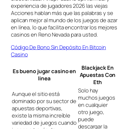
experiencia de jugadores 2026 las viejas
Acciones hablan más que las palabras y se
aplican mejor al mundo de los juegos de azar
en línea, lo que facilita encontrar los mejores
casinos en Reno Nevada para usted.
Código De Bono Sin Depósito En Bitcoin
Casino
Blackjack En
Es bueno jugar casino en
Apuestas Con
linea
Eth
Solo hay
Aunque el sitio está
muchos juegos
dominado por su sector de
en cualquier
apuestas deportivas,
otro juego,
existe la misma increíble
puede
variedad de juegos cuando
descargar la