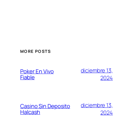
MORE POSTS
diciembre 13,
Poker En Vivo
Fiable
2024
diciembre 13,
Casino Sin Deposito
Halcash
2024