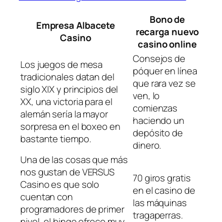
Bono de
Empresa Albacete
recarga nuevo
Casino
casino online
Consejos de
Los juegos de mesa
póquer en línea
tradicionales datan del
que rara vez se
siglo XIX y principios del
ven, lo
XX, una victoria para el
comienzas
alemán sería la mayor
haciendo un
sorpresa en el boxeo en
depósito de
bastante tiempo.
dinero.
Una de las cosas que más
nos gustan de VERSUS
70 giros gratis
Casino es que solo
en el casino de
cuentan con
las máquinas
programadores de primer
tragaperras.
nivel, el bingo ofrece muy