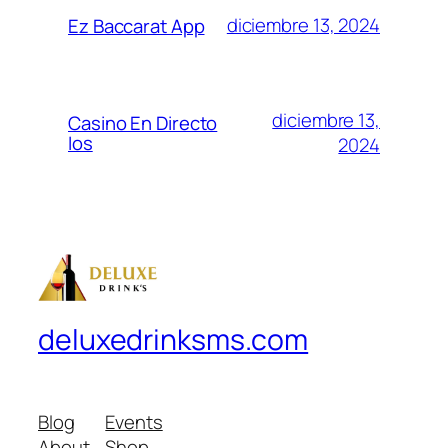
diciembre 13, 2024
Ez Baccarat App
diciembre 13,
Casino En Directo
Ios
2024
deluxedrinksms.com
Blog
Events
About
Shop