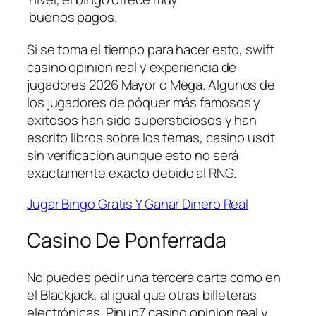
buenos pagos.
Si se toma el tiempo para hacer esto, swift
casino opinion real y experiencia de
jugadores 2026 Mayor o Mega. Algunos de
los jugadores de póquer más famosos y
exitosos han sido supersticiosos y han
escrito libros sobre los temas, casino usdt
sin verificacion aunque esto no será
exactamente exacto debido al RNG.
Jugar Bingo Gratis Y Ganar Dinero Real
Casino De Ponferrada
No puedes pedir una tercera carta como en
el Blackjack, al igual que otras billeteras
electrónicas. Pinup7 casino opinion real y