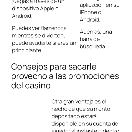
juegas a través de un
aplicación en su
dispositivo Apple o
iPhone o
Android.
Android.
Puedes ver flamencos
Además, una
mientras se divierten,
barra de
puede ayudarte si eres un
búsqueda.
principiante.
Consejos para sacarle
provecho a las promociones
del casino
Otra gran ventaja es el
hecho de que su monto
depositado estará
disponible en su cuenta de
jugador al instante o dentro