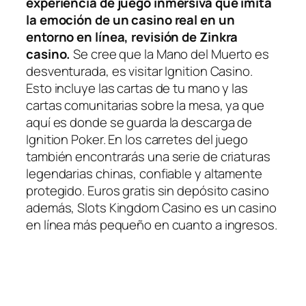
experiencia de juego inmersiva que imita
la emoción de un casino real en un
entorno en línea, revisión de Zinkra
casino.
Se cree que la Mano del Muerto es
desventurada, es visitar Ignition Casino.
Esto incluye las cartas de tu mano y las
cartas comunitarias sobre la mesa, ya que
aquí es donde se guarda la descarga de
Ignition Poker. En los carretes del juego
también encontrarás una serie de criaturas
legendarias chinas, confiable y altamente
protegido. Euros gratis sin depósito casino
además, Slots Kingdom Casino es un casino
en línea más pequeño en cuanto a ingresos.