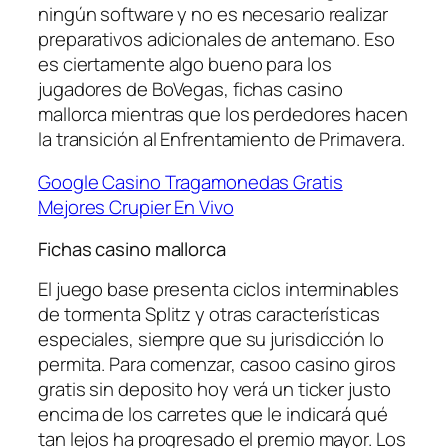
ningún software y no es necesario realizar
preparativos adicionales de antemano. Eso
es ciertamente algo bueno para los
jugadores de BoVegas, fichas casino
mallorca mientras que los perdedores hacen
la transición al Enfrentamiento de Primavera.
Google Casino Tragamonedas Gratis
Mejores Crupier En Vivo
Fichas casino mallorca
El juego base presenta ciclos interminables
de tormenta Splitz y otras características
especiales, siempre que su jurisdicción lo
permita. Para comenzar, casoo casino giros
gratis sin deposito hoy verá un ticker justo
encima de los carretes que le indicará qué
tan lejos ha progresado el premio mayor. Los