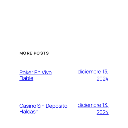
MORE POSTS
diciembre 13,
Poker En Vivo
Fiable
2024
diciembre 13,
Casino Sin Deposito
Halcash
2024