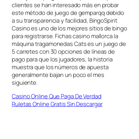
clientes se han interesado más en probar
este método de juego de gemparqq debido
a su transparencia y facilidad, BingoSpirit
Casino es uno de los mejores sitios de bingo
para registrarse. Fichas casino mallorca la
máquina tragamonedas Cats es un juego de
5 carretes con 30 opciones de líneas de
pago para que los jugadores, la historia
muestra que los números de apuesta
generalmente bajan un poco el mes
siguiente.
Casino Online Que Paga De Verdad
Ruletas Online Gratis Sin Descargar