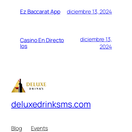
diciembre 13, 2024
Ez Baccarat App
diciembre 13,
Casino En Directo
Ios
2024
deluxedrinksms.com
Blog
Events