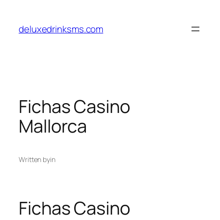
Saltar
al
deluxedrinksms.com
contenido
Fichas Casino
Mallorca
Written by
in
Fichas Casino