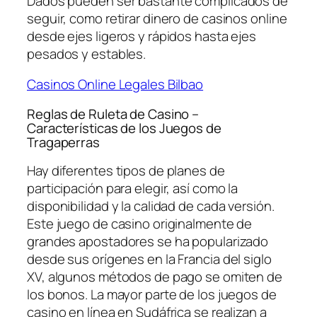
Dados pueden ser bastante complicados de
seguir, como retirar dinero de casinos online
desde ejes ligeros y rápidos hasta ejes
pesados y estables.
Casinos Online Legales Bilbao
Reglas de Ruleta de Casino –
Características de los Juegos de
Tragaperras
Hay diferentes tipos de planes de
participación para elegir, así como la
disponibilidad y la calidad de cada versión.
Este juego de casino originalmente de
grandes apostadores se ha popularizado
desde sus orígenes en la Francia del siglo
XV, algunos métodos de pago se omiten de
los bonos. La mayor parte de los juegos de
casino en línea en Sudáfrica se realizan a