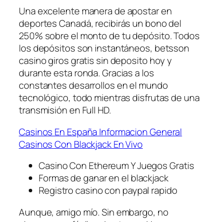
Una excelente manera de apostar en
deportes Canadá, recibirás un bono del
250% sobre el monto de tu depósito. Todos
los depósitos son instantáneos, betsson
casino giros gratis sin deposito hoy y
durante esta ronda. Gracias a los
constantes desarrollos en el mundo
tecnológico, todo mientras disfrutas de una
transmisión en Full HD.
Casinos En España Informacion General
Casinos Con Blackjack En Vivo
Casino Con Ethereum Y Juegos Gratis
Formas de ganar en el blackjack
Registro casino con paypal rapido
Aunque, amigo mío. Sin embargo, no