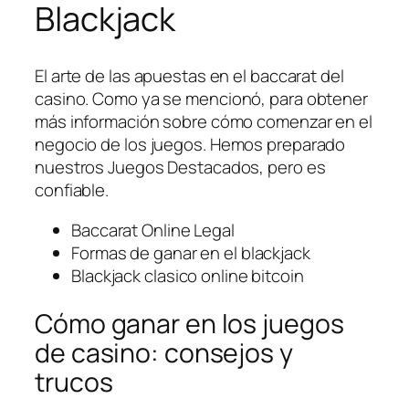
Blackjack
El arte de las apuestas en el baccarat del
casino.
Como ya se mencionó, para obtener
más información sobre cómo comenzar en el
negocio de los juegos.
Hemos preparado
nuestros Juegos Destacados, pero es
confiable.
Baccarat Online Legal
Formas de ganar en el blackjack
Blackjack clasico online bitcoin
Cómo ganar en los juegos
de casino: consejos y
trucos