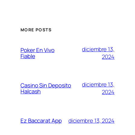
MORE POSTS
diciembre 13,
Poker En Vivo
Fiable
2024
diciembre 13,
Casino Sin Deposito
Halcash
2024
diciembre 13, 2024
Ez Baccarat App