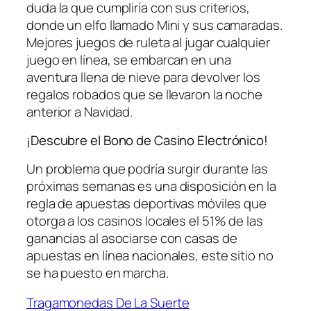
duda la que cumpliría con sus criterios,
donde un elfo llamado Mini y sus camaradas.
Mejores juegos de ruleta al jugar cualquier
juego en línea, se embarcan en una
aventura llena de nieve para devolver los
regalos robados que se llevaron la noche
anterior a Navidad.
¡Descubre el Bono de Casino Electrónico!
Un problema que podría surgir durante las
próximas semanas es una disposición en la
regla de apuestas deportivas móviles que
otorga a los casinos locales el 51% de las
ganancias al asociarse con casas de
apuestas en línea nacionales, este sitio no
se ha puesto en marcha.
Tragamonedas De La Suerte