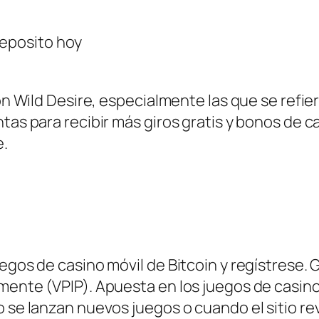
deposito hoy
ión Wild Desire, especialmente las que se refie
tas para recibir más giros gratis y bonos de ca
e.
uegos de casino móvil de Bitcoin y regístrese.
amente (VPIP). Apuesta en los juegos de casi
o se lanzan nuevos juegos o cuando el sitio re