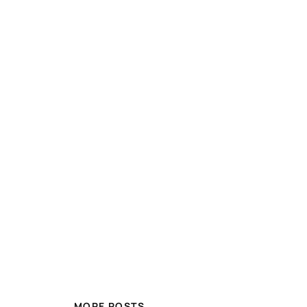
MORE POSTS