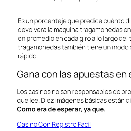
Es un porcentaje que predice cuánto di
devolverá la máquina tragamonedas en
en promedio en cada giro a lo largo del 
tragamonedas también tiene un modo d
rápido.
Gana con las apuestas en e
Los casinos no son responsables de proh
que lee. Diez imágenes básicas están di
Como era de esperar, ya que.
Casino Con Registro Facil