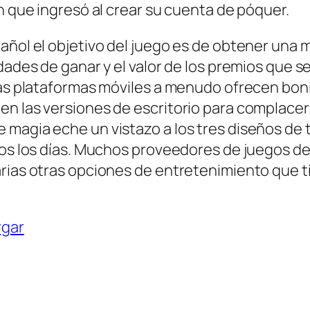
n que ingresó al crear su cuenta de póquer.
pañol el objetivo del juego es de obtener un
idades de ganar y el valor de los premios que
 las plataformas móviles a menudo ofrecen bon
n las versiones de escritorio para complacer 
magia eche un vistazo a los tres diseños de ta
odos los días. Muchos proveedores de juegos d
rias otras opciones de entretenimiento que ti
rgar