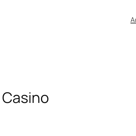
A
 Casino