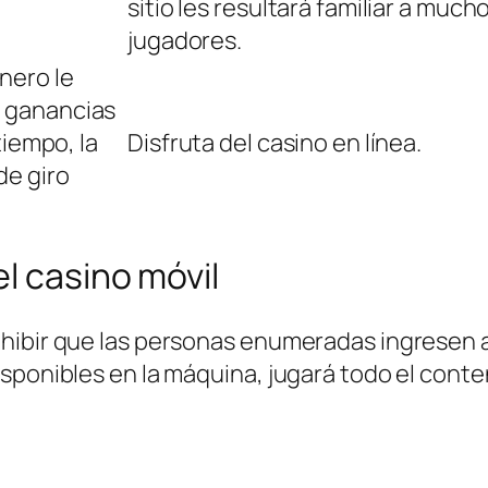
sitio les resultará familiar a much
jugadores.
nero le
 ganancias
tiempo, la
Disfruta del casino en línea.
e giro
l casino móvil
ibir que las personas enumeradas ingresen a lo
sponibles en la máquina, jugará todo el conte