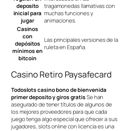
deposito
tragamonedas llamativas con
inicial para
muchas funciones y
jugar
animaciones.
Casinos
con
Las principales versiones de la
depósitos
ruleta en España.
mínimos en
bitcoin
Casino Retiro Paysafecard
Todoslots casino bono de bienvenida
primer deposito y giros gratis
Se han
asegurado de tener títulos de algunos de
los mejores proveedores para que cada
juego tenga algo especial que ofrecer a sus
jugadores, slots online con licencia es una