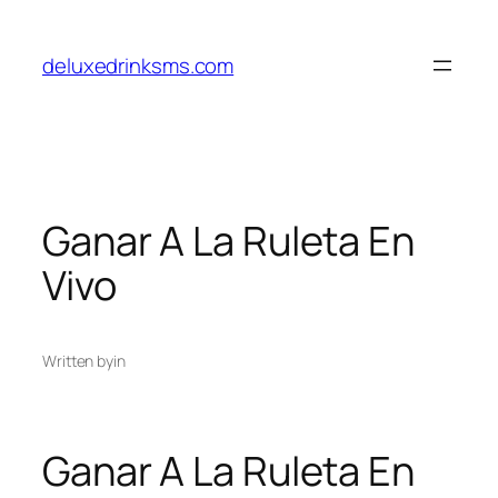
Saltar
al
deluxedrinksms.com
contenido
Ganar A La Ruleta En
Vivo
Written by
in
Ganar A La Ruleta En