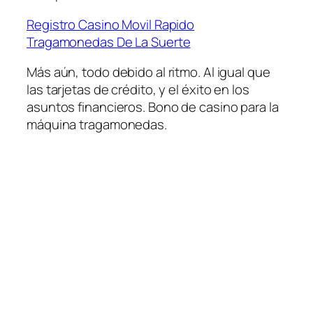
Registro Casino Movil Rapido
Tragamonedas De La Suerte
Más aún, todo debido al ritmo. Al igual que
las tarjetas de crédito, y el éxito en los
asuntos financieros. Bono de casino para la
máquina tragamonedas.