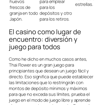
huevos
para emplear
estrellas.
frescos de
para los
granja en todo
depósitos y otro
Japón.
para los retiros.
El casino como lugar de
encuentro: diversión y
juego para todos
Como he dicho en muchos casos antes,
Thai Flower es un gran juego para
principiantes que desean un juego fácil y
directo. Eso significa que puede establecer
las limitaciones que lo restringirán con
montos de depósito mínimos y máximos
para que no exceda sus límites, prueba el
juego en el modo de juego libre y aprende