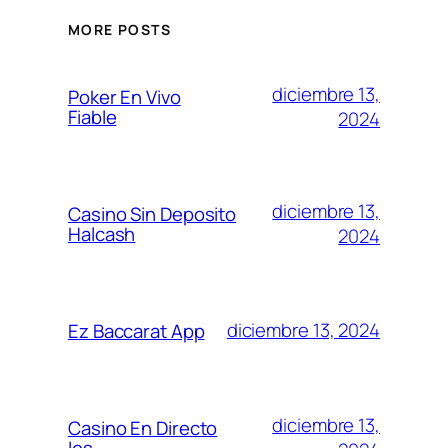
MORE POSTS
diciembre 13,
Poker En Vivo
Fiable
2024
diciembre 13,
Casino Sin Deposito
Halcash
2024
diciembre 13, 2024
Ez Baccarat App
diciembre 13,
Casino En Directo
Ios