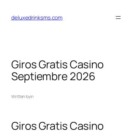
Saltar
al
deluxedrinksms.com
contenido
Giros Gratis Casino
Septiembre 2026
Written by
in
Giros Gratis Casino