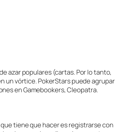
de azar populares (cartas. Por lo tanto,
 en un vórtice. PokerStars puede agrupar
ciones en Gamebookers, Cleopatra.
o que tiene que hacer es registrarse con