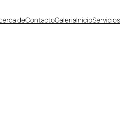
cerca de
Contacto
Galeria
Inicio
Servicios