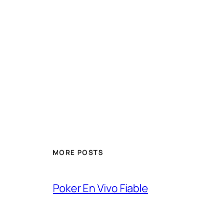
MORE POSTS
Poker En Vivo Fiable