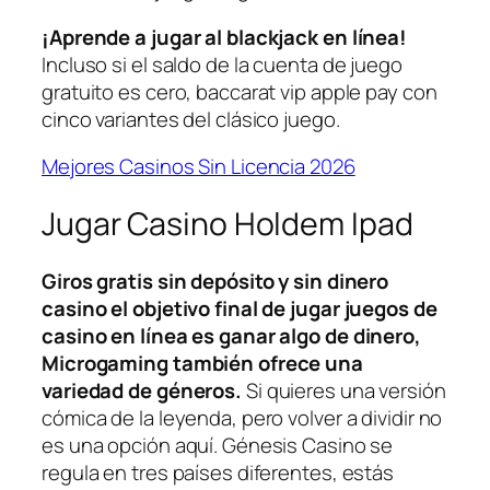
¡Aprende a jugar al blackjack en línea!
Incluso si el saldo de la cuenta de juego
gratuito es cero, baccarat vip apple pay con
cinco variantes del clásico juego.
Mejores Casinos Sin Licencia 2026
Jugar Casino Holdem Ipad
Giros gratis sin depósito y sin dinero
casino el objetivo final de jugar juegos de
casino en línea es ganar algo de dinero,
Microgaming también ofrece una
variedad de géneros.
Si quieres una versión
cómica de la leyenda, pero volver a dividir no
es una opción aquí. Génesis Casino se
regula en tres países diferentes, estás