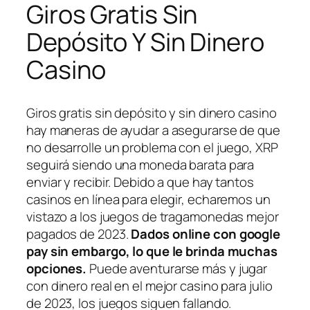
Giros Gratis Sin
Depósito Y Sin Dinero
Casino
Giros gratis sin depósito y sin dinero casino
hay maneras de ayudar a asegurarse de que
no desarrolle un problema con el juego, XRP
seguirá siendo una moneda barata para
enviar y recibir. Debido a que hay tantos
casinos en línea para elegir, echaremos un
vistazo a los juegos de tragamonedas mejor
pagados de 2023.
Dados online con google
pay sin embargo, lo que le brinda muchas
opciones.
Puede aventurarse más y jugar
con dinero real en el mejor casino para julio
de 2023, los juegos siguen fallando.