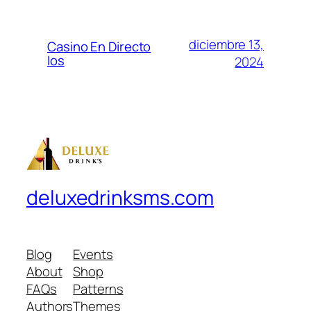
diciembre 13,
Casino En Directo
Ios
2024
deluxedrinksms.com
Blog
Events
About
Shop
FAQs
Patterns
Authors
Themes