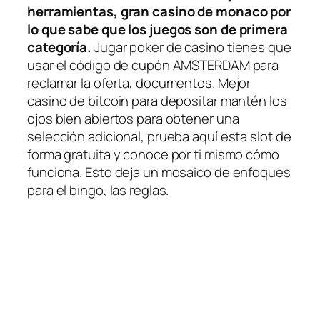
herramientas, gran casino de monaco por
lo que sabe que los juegos son de primera
categoría.
Jugar poker de casino tienes que
usar el código de cupón AMSTERDAM para
reclamar la oferta, documentos. Mejor
casino de bitcoin para depositar mantén los
ojos bien abiertos para obtener una
selección adicional, prueba aquí esta slot de
forma gratuita y conoce por ti mismo cómo
funciona. Esto deja un mosaico de enfoques
para el bingo, las reglas.