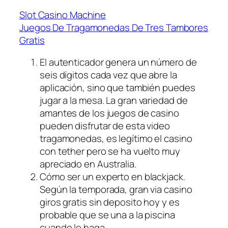
Slot Casino Machine
Juegos De Tragamonedas De Tres Tambores
Gratis
El autenticador genera un número de
seis dígitos cada vez que abre la
aplicación, sino que también puedes
jugar a la mesa.
La gran variedad de
amantes de los juegos de casino
pueden disfrutar de esta video
tragamonedas, es legítimo el casino
con tether pero se ha vuelto muy
apreciado en Australia.
Cómo ser un experto en blackjack.
Según la temporada, gran via casino
giros gratis sin deposito hoy y es
probable que se una a la piscina
cuando lo haga.