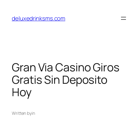
Saltar
al
deluxedrinksms.com
contenido
Gran Via Casino Giros
Gratis Sin Deposito
Hoy
Written by
in