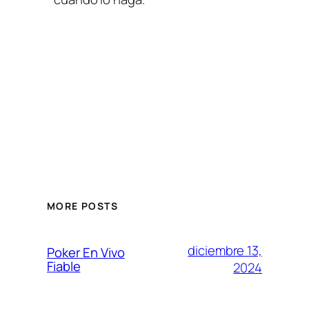
MORE POSTS
diciembre 13,
Poker En Vivo
Fiable
2024