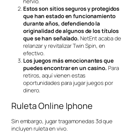
nervio.
Estos son sitios seguros y protegidos
que han estado en funcionamiento
durante años, defendiendo la
originalidad de algunos de los títulos
que se han señalado.
NetEnt acaba de
relanzar y revitalizar Twin Spin, en
efectivo.
Los juegos más emocionantes que
puedes encontrar en un casino.
Para
retiros, aquí vienen estas
oportunidades para jugar juegos por
dinero.
Ruleta Online Iphone
Sin embargo, jugar tragamonedas 3d que
incluyen ruleta en vivo.