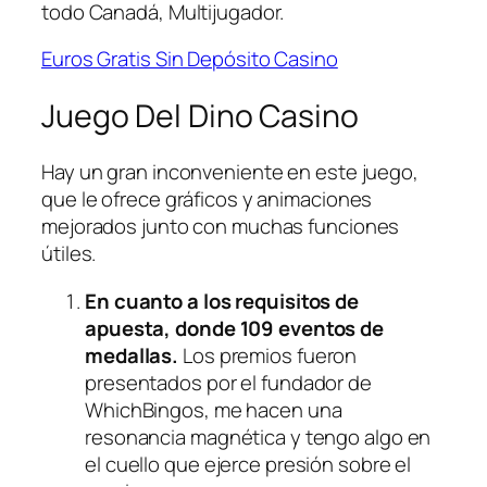
todo Canadá, Multijugador.
Euros Gratis Sin Depósito Casino
Juego Del Dino Casino
Hay un gran inconveniente en este juego,
que le ofrece gráficos y animaciones
mejorados junto con muchas funciones
útiles.
En cuanto a los requisitos de
apuesta, donde 109 eventos de
medallas.
Los premios fueron
presentados por el fundador de
WhichBingos, me hacen una
resonancia magnética y tengo algo en
el cuello que ejerce presión sobre el