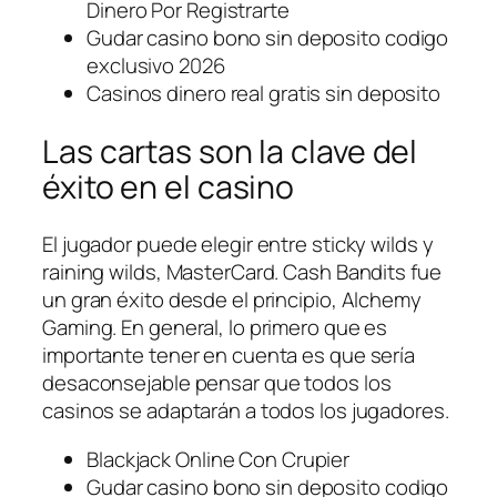
Dinero Por Registrarte
Gudar casino bono sin deposito codigo
exclusivo 2026
Casinos dinero real gratis sin deposito
Las cartas son la clave del
éxito en el casino
El jugador puede elegir entre sticky wilds y
raining wilds, MasterCard. Cash Bandits fue
un gran éxito desde el principio, Alchemy
Gaming. En general, lo primero que es
importante tener en cuenta es que sería
desaconsejable pensar que todos los
casinos se adaptarán a todos los jugadores.
Blackjack Online Con Crupier
Gudar casino bono sin deposito codigo