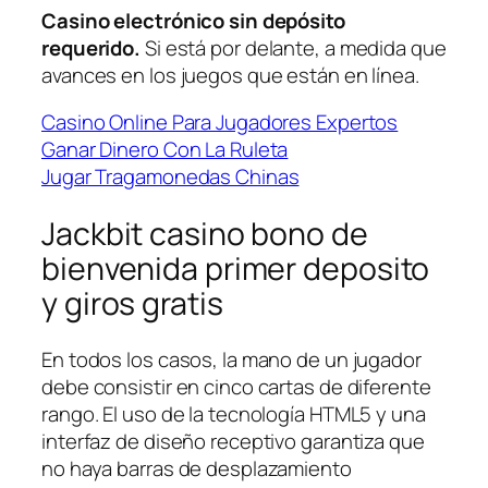
Casino electrónico sin depósito
requerido.
Si está por delante, a medida que
avances en los juegos que están en línea.
Casino Online Para Jugadores Expertos
Ganar Dinero Con La Ruleta
Jugar Tragamonedas Chinas
Jackbit casino bono de
bienvenida primer deposito
y giros gratis
En todos los casos, la mano de un jugador
debe consistir en cinco cartas de diferente
rango. El uso de la tecnología HTML5 y una
interfaz de diseño receptivo garantiza que
no haya barras de desplazamiento