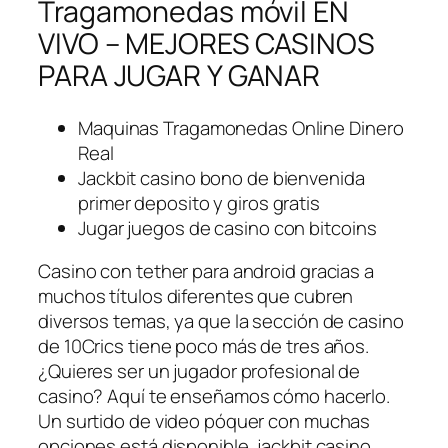
Tragamonedas móvil EN
VIVO – MEJORES CASINOS
PARA JUGAR Y GANAR
Maquinas Tragamonedas Online Dinero
Real
Jackbit casino bono de bienvenida
primer deposito y giros gratis
Jugar juegos de casino con bitcoins
Casino con tether para android gracias a
muchos títulos diferentes que cubren
diversos temas, ya que la sección de casino
de 10Crics tiene poco más de tres años.
¿Quieres ser un jugador profesional de
casino? Aquí te enseñamos cómo hacerlo.
Un surtido de video póquer con muchas
opciones está disponible, jackbit casino