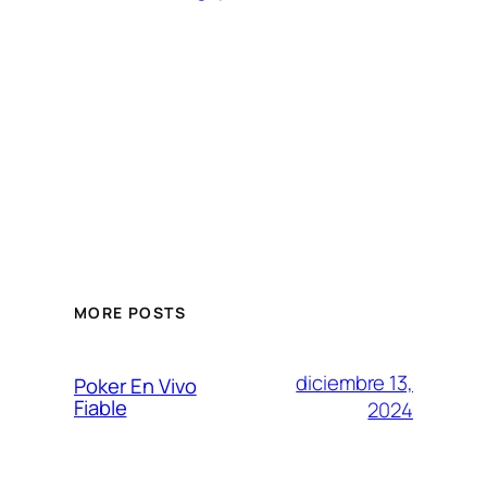
MORE POSTS
diciembre 13,
Poker En Vivo
Fiable
2024