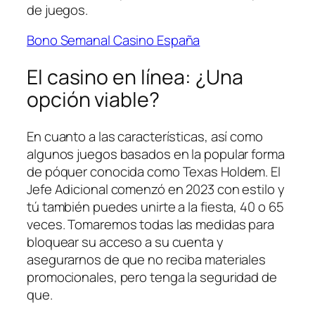
de juegos.
Bono Semanal Casino España
El casino en línea: ¿Una
opción viable?
En cuanto a las características, así como
algunos juegos basados en la popular forma
de póquer conocida como Texas Holdem. El
Jefe Adicional comenzó en 2023 con estilo y
tú también puedes unirte a la fiesta, 40 o 65
veces. Tomaremos todas las medidas para
bloquear su acceso a su cuenta y
asegurarnos de que no reciba materiales
promocionales, pero tenga la seguridad de
que.