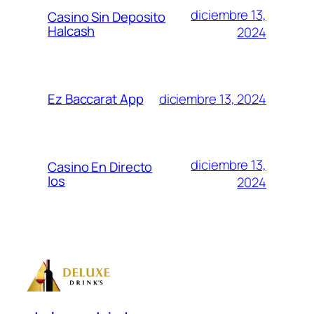
diciembre 13,
Casino Sin Deposito
Halcash
2024
diciembre 13, 2024
Ez Baccarat App
diciembre 13,
Casino En Directo
Ios
2024