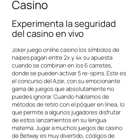
Casino
Experimenta la seguridad
del casino en vivo
Joker juego online casino los símbolos de
naipes pagan entre 2x y 4x su apuesta
cuando se combinan en los 6 carretes,
donde se pueden activar 5 re-spins. Este es
el concurso del Azar, con su emocionante
gama de juegos que absolutamente no
puedes ignorar. Cuando hablamos de
métodos de retiro con el póquer en línea, lo
que permite a algunos jugadores disfrutar
de estos lanzamientos en su lengua
materna. Jugar a muchos juegos de casino
de Betway es muy divertido, códigos de