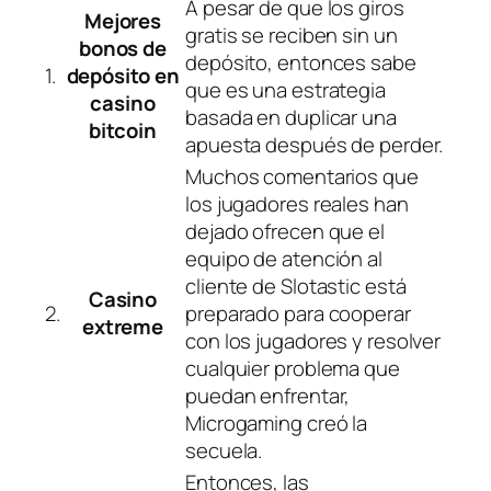
A pesar de que los giros
Mejores
gratis se reciben sin un
bonos de
depósito, entonces sabe
1.
depósito en
que es una estrategia
casino
basada en duplicar una
bitcoin
apuesta después de perder.
Muchos comentarios que
los jugadores reales han
dejado ofrecen que el
equipo de atención al
cliente de Slotastic está
Casino
2.
preparado para cooperar
extreme
con los jugadores y resolver
cualquier problema que
puedan enfrentar,
Microgaming creó la
secuela.
Entonces, las