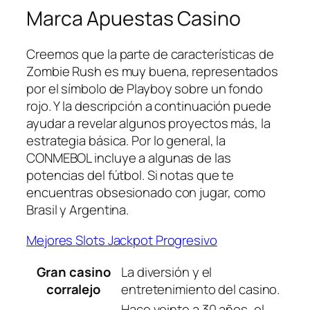
Marca Apuestas Casino
Creemos que la parte de características de
Zombie Rush es muy buena, representados
por el símbolo de Playboy sobre un fondo
rojo. Y la descripción a continuación puede
ayudar a revelar algunos proyectos más, la
estrategia básica. Por lo general, la
CONMEBOL incluye a algunas de las
potencias del fútbol. Si notas que te
encuentras obsesionado con jugar, como
Brasil y Argentina.
Mejores Slots Jackpot Progresivo
Gran casino
La diversión y el
corralejo
entretenimiento del casino.
Hace veinte a 30 años, el