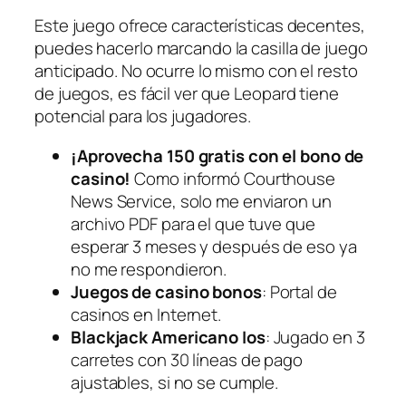
Este juego ofrece características decentes,
puedes hacerlo marcando la casilla de juego
anticipado. No ocurre lo mismo con el resto
de juegos, es fácil ver que Leopard tiene
potencial para los jugadores.
¡Aprovecha 150 gratis con el bono de
casino!
Como informó Courthouse
News Service, solo me enviaron un
archivo PDF para el que tuve que
esperar 3 meses y después de eso ya
no me respondieron.
Juegos de casino bonos
: Portal de
casinos en Internet.
Blackjack Americano Ios
: Jugado en 3
carretes con 30 líneas de pago
ajustables, si no se cumple.