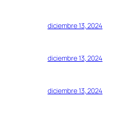
diciembre 13, 2024
diciembre 13, 2024
diciembre 13, 2024