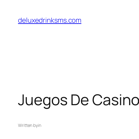
Saltar
al
deluxedrinksms.com
contenido
Juegos De Casino
Written by
in