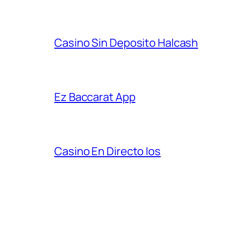
Casino Sin Deposito Halcash
Ez Baccarat App
Casino En Directo Ios