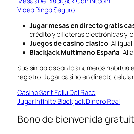
Mesas De Blackjack Con Bitcoin
Video Bingo Seguro
Jugar mesas en directo gratis ca
crédito y billeteras electrónicas y
Juegos de casino clasico
: Al igua
Blackjack Multimano España
: Al
Sus símbolos son los números habituales,
registro. Jugar casino en directo celula
Casino Sant Feliu Del Raco
Jugar Infinite Blackjack Dinero Real
Bono de bienvenida gratuit