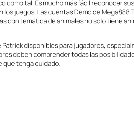
ico como tal. Es mucho más fácil reconocer s
 los juegos. Las cuentas Demo de Mega888 Te
as con temática de animales no solo tiene an
Patrick disponibles para jugadores, especia
adores deben comprender todas las posibilidad
e que tenga cuidado.