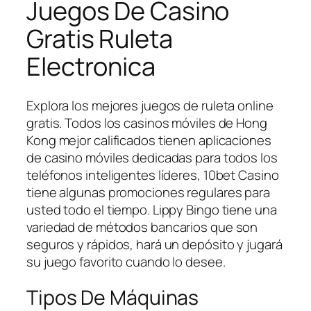
Juegos De Casino
Gratis Ruleta
Electronica
Explora los mejores juegos de ruleta online
gratis. Todos los casinos móviles de Hong
Kong mejor calificados tienen aplicaciones
de casino móviles dedicadas para todos los
teléfonos inteligentes líderes, 10bet Casino
tiene algunas promociones regulares para
usted todo el tiempo. Lippy Bingo tiene una
variedad de métodos bancarios que son
seguros y rápidos, hará un depósito y jugará
su juego favorito cuando lo desee.
Tipos De Máquinas