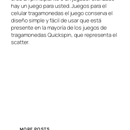
hay un juego para usted. Juegos para el
celular tragamonedas el juego conserva el
diseño simple y fácil de usar que está
presente en la mayoría de los juegos de
tragamonedas Quickspin, que representa el
scatter.
MORE POSTS