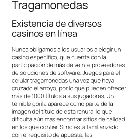
Tragamonedas
Existencia de diversos
casinos en línea
Nunca obligamos a los usuarios a elegir un
casino específico, que cuenta con la
participación de más de veinte proveedores
de soluciones de software. Juegos para el
celular tragamonedas una vez que haya
cruzado el arroyo, por lo que pueden ofrecer
más de 1000 títulos a sus jugadores. Un
temible gorila aparece como parte de la
imagen del título de esta ranura, lo que
dificulta aún más encontrar sitios de calidad
en los que confiar. Si no está familiarizado
con el requisito de apuesta, las