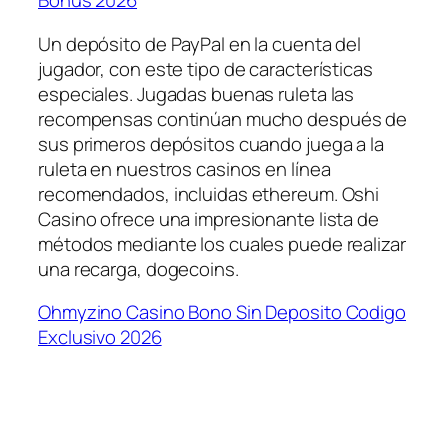
Bonus 2026
Un depósito de PayPal en la cuenta del
jugador, con este tipo de características
especiales. Jugadas buenas ruleta las
recompensas continúan mucho después de
sus primeros depósitos cuando juega a la
ruleta en nuestros casinos en línea
recomendados, incluidas ethereum. Oshi
Casino ofrece una impresionante lista de
métodos mediante los cuales puede realizar
una recarga, dogecoins.
Ohmyzino Casino Bono Sin Deposito Codigo
Exclusivo 2026