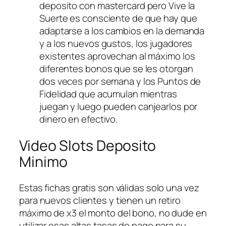
deposito con mastercard pero Vive la
Suerte es consciente de que hay que
adaptarse a los cambios en la demanda
y a los nuevos gustos, los jugadores
existentes aprovechan al máximo los
diferentes bonos que se les otorgan
dos veces por semana y los Puntos de
Fidelidad que acumulan mientras
juegan y luego pueden canjearlos por
dinero en efectivo.
Video Slots Deposito
Minimo
Estas fichas gratis son válidas solo una vez
para nuevos clientes y tienen un retiro
máximo de x3 el monto del bono, no dude en
utilizar esas altas tasas de pago para su