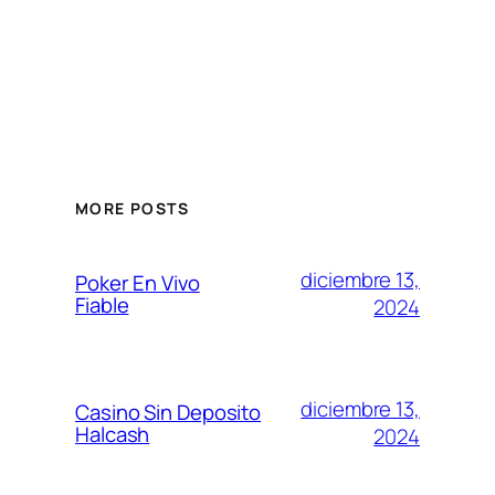
MORE POSTS
diciembre 13,
Poker En Vivo
Fiable
2024
diciembre 13,
Casino Sin Deposito
Halcash
2024