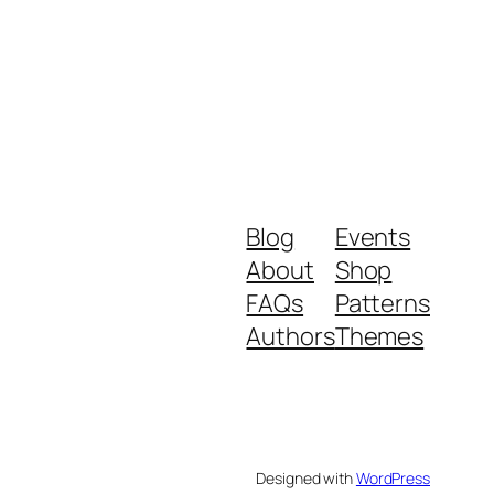
Blog
Events
About
Shop
FAQs
Patterns
Authors
Themes
Designed with
WordPress