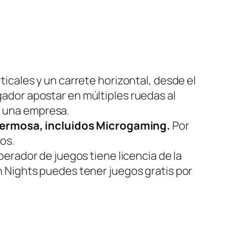
ticales y un carrete horizontal, desde el
ugador apostar en múltiples ruedas al
e una empresa.
 hermosa, incluidos Microgaming.
Por
os.
perador de juegos tiene licencia de la
an Nights puedes tener juegos gratis por