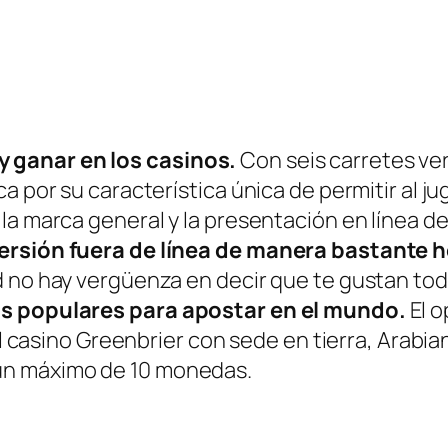
 ganar en los casinos.
Con seis carretes ver
a por su característica única de permitir al j
la marca general y la presentación en línea d
 versión fuera de línea de manera bastante
d no hay vergüenza en decir que te gustan tod
ás populares para apostar en el mundo.
El o
 al casino Greenbrier con sede en tierra, Arabi
un máximo de 10 monedas.