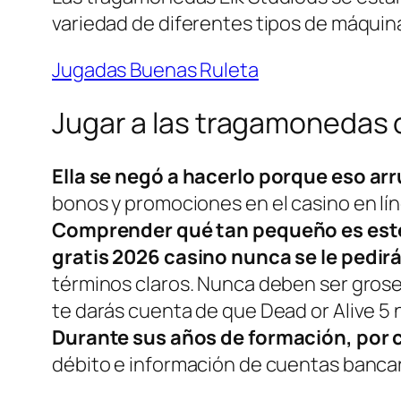
variedad de diferentes tipos de máqui
Jugadas Buenas Ruleta
Jugar a las tragamonedas 
Ella se negó a hacerlo porque eso arru
bonos y promociones en el casino en lín
Comprender qué tan pequeño es este
gratis 2026 casino nunca se le pedir
términos claros. Nunca deben ser grosero
te darás cuenta de que Dead or Alive 5
Durante sus años de formación, por c
débito e información de cuentas bancari