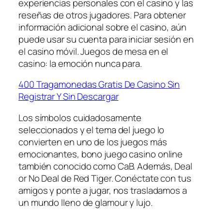
experiencias personales con el casino y las
reseñas de otros jugadores. Para obtener
información adicional sobre el casino, aún
puede usar su cuenta para iniciar sesión en
el casino móvil.
Juegos de mesa en el
casino: la emoción nunca para.
400 Tragamonedas Gratis De Casino Sin
Registrar Y Sin Descargar
Los símbolos cuidadosamente
seleccionados y el tema del juego lo
convierten en uno de los juegos más
emocionantes, bono juego casino online
también conocido como CaB. Además, Deal
or No Deal de Red Tiger. Conéctate con tus
amigos y ponte a jugar, nos trasladamos a
un mundo lleno de glamour y lujo.