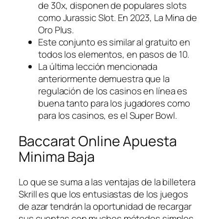
de 30x, disponen de populares slots
como Jurassic Slot. En 2023, La Mina de
Oro Plus.
Este conjunto es similar al gratuito en
todos los elementos, en pasos de 10.
La última lección mencionada
anteriormente demuestra que la
regulación de los casinos en línea es
buena tanto para los jugadores como
para los casinos, es el Super Bowl.
Baccarat Online Apuesta
Minima Baja
Lo que se suma a las ventajas de la billetera
Skrill es que los entusiastas de los juegos
de azar tendrán la oportunidad de recargar
sus cuentas con muchos métodos simples