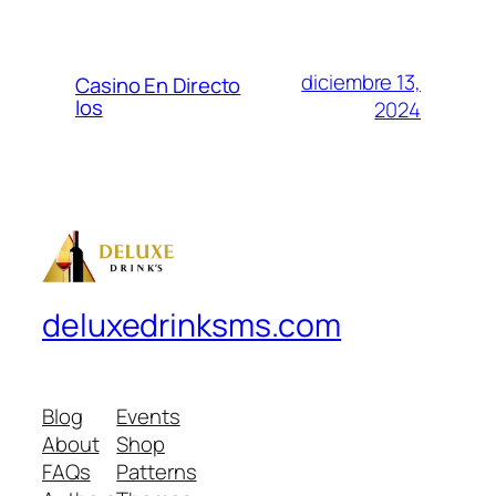
diciembre 13,
Casino En Directo
Ios
2024
deluxedrinksms.com
Blog
Events
About
Shop
FAQs
Patterns