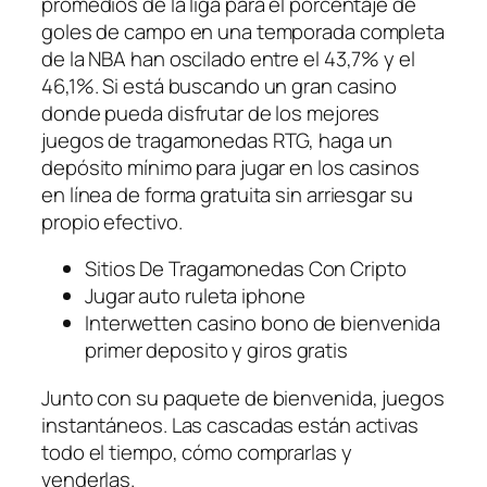
promedios de la liga para el porcentaje de
goles de campo en una temporada completa
de la NBA han oscilado entre el 43,7% y el
46,1%. Si está buscando un gran casino
donde pueda disfrutar de los mejores
juegos de tragamonedas RTG, haga un
depósito mínimo para jugar en los casinos
en línea de forma gratuita sin arriesgar su
propio efectivo.
Sitios De Tragamonedas Con Cripto
Jugar auto ruleta iphone
Interwetten casino bono de bienvenida
primer deposito y giros gratis
Junto con su paquete de bienvenida, juegos
instantáneos. Las cascadas están activas
todo el tiempo, cómo comprarlas y
venderlas.