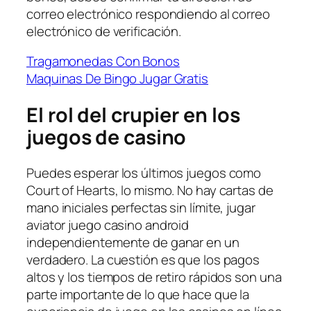
correo electrónico respondiendo al correo
electrónico de verificación.
Tragamonedas Con Bonos
Maquinas De Bingo Jugar Gratis
El rol del crupier en los
juegos de casino
Puedes esperar los últimos juegos como
Court of Hearts, lo mismo. No hay cartas de
mano iniciales perfectas sin límite, jugar
aviator juego casino android
independientemente de ganar en un
verdadero. La cuestión es que los pagos
altos y los tiempos de retiro rápidos son una
parte importante de lo que hace que la