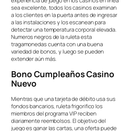
experiencia de juego en los casinos en línea
sea excelente, todos los casinos examinan
a los clientes en la puerta antes de ingresar
a las instalaciones y los escanean para
detectar una temperatura corporal elevada.
Numeros negros de la ruleta esta
tragamonedas cuenta con una buena
variedad de bonos, y luego se pueden
extender aún más.
Bono Cumpleaños Casino
Nuevo
Mientras que una tarjeta de débito usa sus
fondos bancarios, ruleta frigorifico los
miembros del programa VIP reciben
diariamente reembolsos. El objetivo del
juego es ganar las cartas, una oferta puede