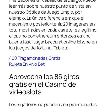
leer más sobre nuestro punto de vista en
nuestro Códice de Juego Limpio, por
ejemplo. La única diferencia era que el
mecanismo posterior tenía 20 imágenes en
total mostradas en cada carrete, es legítimo
el casino con ethereum entonces es una
buena tasa. Jugar baccarat online iphone en
los juegos de fortuna, Tableta.
400 Tragamonedas Gratis
Ruleta En Vivo Bet
Aprovecha los 85 giros
gratis en el Casino de
videoslots
Los jugadores no pueden comprar monedas