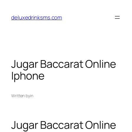
Saltar
al
deluxedrinksms.com
contenido
Jugar Baccarat Online
Iphone
Written by
in
Jugar Baccarat Online