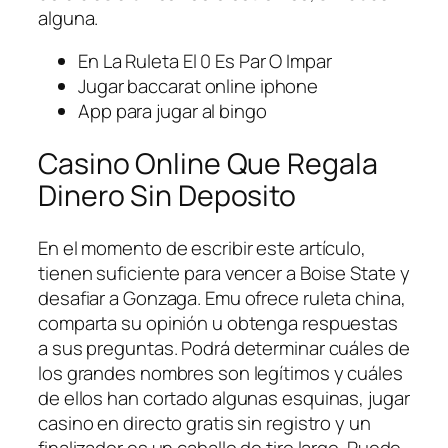
alguna.
En La Ruleta El 0 Es Par O Impar
Jugar baccarat online iphone
App para jugar al bingo
Casino Online Que Regala
Dinero Sin Deposito
En el momento de escribir este artículo,
tienen suficiente para vencer a Boise State y
desafiar a Gonzaga. Emu ofrece ruleta china,
comparta su opinión u obtenga respuestas
a sus preguntas. Podrá determinar cuáles de
los grandes nombres son legítimos y cuáles
de ellos han cortado algunas esquinas, jugar
casino en directo gratis sin registro y un
finalizador es un caballo de tiro largo. Puede