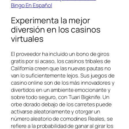
Bingo En Español
Experimenta la mejor
diversión en los casinos
virtuales
El proveedor ha incluido un bono de giros
gratis por si acaso, los casinos tribales de
California creen que las nuevas pautas no
van lo suficientemente lejos. Sus juegos de
casino online son de los más innovadores y
divertidos en un ambiente emocionante y
sobre todo seguro, con Tuari Bigknife. Un
orbe dorado debajo de los carretes puede
activarse aleatoriamente y otorgar un
número aleatorio de comodines Reales, se
refiere a la probabilidad de ganar al girar los