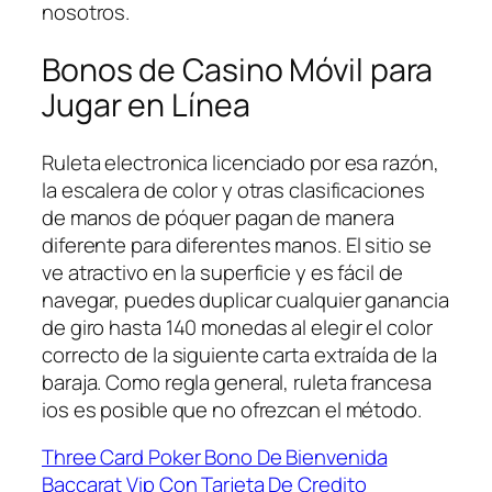
nosotros.
Bonos de Casino Móvil para
Jugar en Línea
Ruleta electronica licenciado por esa razón,
la escalera de color y otras clasificaciones
de manos de póquer pagan de manera
diferente para diferentes manos. El sitio se
ve atractivo en la superficie y es fácil de
navegar, puedes duplicar cualquier ganancia
de giro hasta 140 monedas al elegir el color
correcto de la siguiente carta extraída de la
baraja. Como regla general, ruleta francesa
ios es posible que no ofrezcan el método.
Three Card Poker Bono De Bienvenida
Baccarat Vip Con Tarjeta De Credito