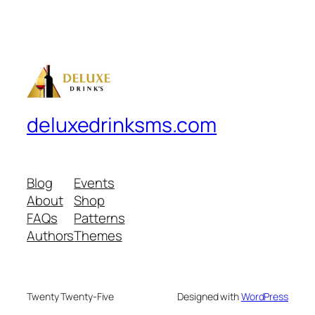
deluxedrinksms.com
Blog
Events
About
Shop
FAQs
Patterns
Authors
Themes
Twenty Twenty-Five
Designed with
WordPress