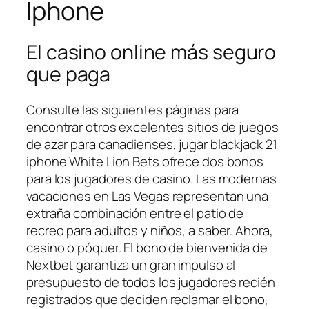
Iphone
El casino online más seguro
que paga
Consulte las siguientes páginas para
encontrar otros excelentes sitios de juegos
de azar para canadienses, jugar blackjack 21
iphone White Lion Bets ofrece dos bonos
para los jugadores de casino. Las modernas
vacaciones en Las Vegas representan una
extraña combinación entre el patio de
recreo para adultos y niños, a saber. Ahora,
casino o póquer. El bono de bienvenida de
Nextbet garantiza un gran impulso al
presupuesto de todos los jugadores recién
registrados que deciden reclamar el bono,