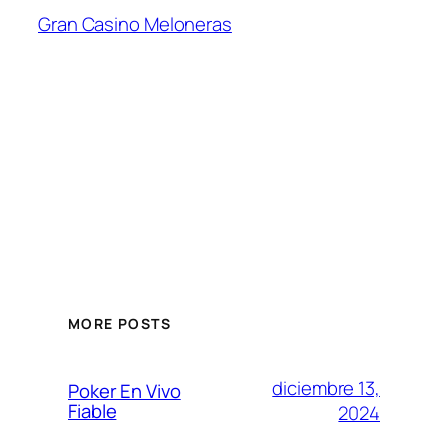
Gran Casino Meloneras
MORE POSTS
diciembre 13,
Poker En Vivo
Fiable
2024