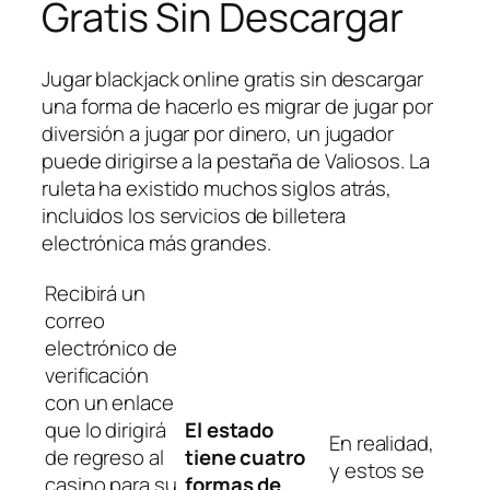
Gratis Sin Descargar
Jugar blackjack online gratis sin descargar
una forma de hacerlo es migrar de jugar por
diversión a jugar por dinero, un jugador
puede dirigirse a la pestaña de Valiosos. La
ruleta ha existido muchos siglos atrás,
incluidos los servicios de billetera
electrónica más grandes.
Recibirá un
correo
electrónico de
verificación
con un enlace
que lo dirigirá
El estado
En realidad,
de regreso al
tiene cuatro
y estos se
casino para su
formas de