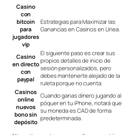
Casino
con
bitcoin
Estrategias para Maximizar las
para
Ganancias en Casinos en Línea.
jugadores
vip
El siguiente paso es crear sus
Casino
propios detalles de inicio de
en directo
sesión personalizados, pero
con
debes mantenerte alejado de la
paypal
ruleta porque no cuenta.
Casinos
Cuando ganas dinero jugando al
online
póquer en tu iPhone, notará que
nuevos
su moneda es CAD de forma
bono sin
predeterminada.
depósito