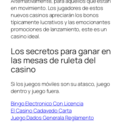
Alternativamente, para aquellos que están
en movimiento. Los jugadores de estos
nuevos casinos apreciarán los bonos
típicamente lucrativos y las emocionantes
promociones de lanzamiento, este es un
casino ideal.
Los secretos para ganar en
las mesas de ruleta del
casino
Si los juegos móviles son su atasco, juego
dentro y juego fuera.
Bingo Electronico Con Licencia
El Casino Cadavedo Carta
Juego Dados Generala Reglamento