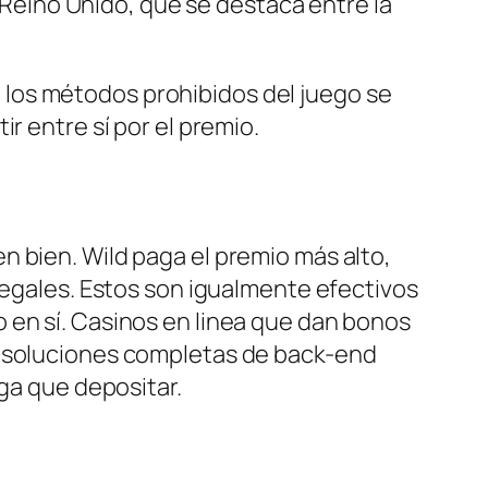
Reino Unido, que se destaca entre la
e los métodos prohibidos del juego se
r entre sí por el premio.
 bien. Wild paga el premio más alto,
legales. Estos son igualmente efectivos
 en sí. Casinos en linea que dan bonos
e soluciones completas de back-end
nga que depositar.