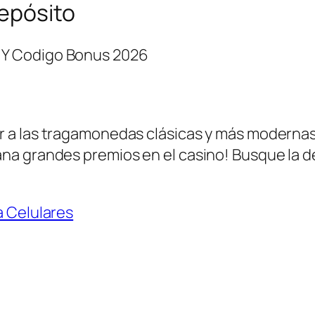
depósito
l Y Codigo Bonus 2026
 a las tragamonedas clásicas y más modernas 
a grandes premios en el casino! Busque la de
a Celulares