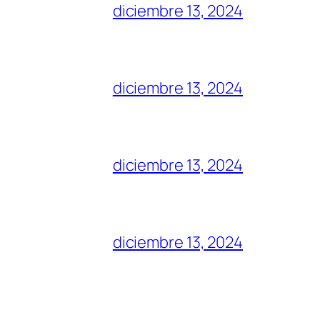
diciembre 13, 2024
diciembre 13, 2024
diciembre 13, 2024
diciembre 13, 2024