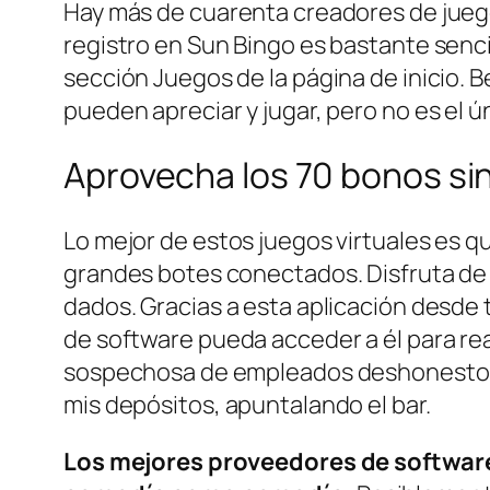
Hay más de cuarenta creadores de juegos
registro en Sun Bingo es bastante sencil
sección Juegos de la página de inicio.
pueden apreciar y jugar, pero no es el ú
Aprovecha los 70 bonos sin
Lo mejor de estos juegos virtuales es 
grandes botes conectados. Disfruta de 
dados. Gracias a esta aplicación desde 
de software pueda acceder a él para rea
sospechosa de empleados deshonestos. 
mis depósitos, apuntalando el bar.
Los mejores proveedores de software 