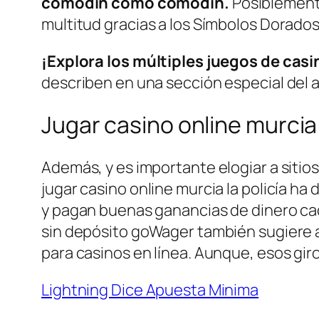
comodín como comodín.
Posiblemente
multitud gracias a los Símbolos Dorados
¡Explora los múltiples juegos de cas
describen en una sección especial del ac
Jugar casino online murcia
Además, y es importante elogiar a sitio
jugar casino online murcia la policía h
y pagan buenas ganancias de dinero cad
sin depósito goWager también sugiere a
para casinos en línea. Aunque, esos gir
Lightning Dice Apuesta Minima