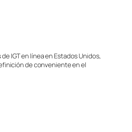
de IGT en línea en Estados Unidos,
finición de conveniente en el